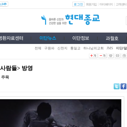
로그인
0,149
회원가입
마이페이지
고객센터
전체
구원파
신천지
통일교
하나님의교회
JMS
이단/말
 사람들> 방영
 주목