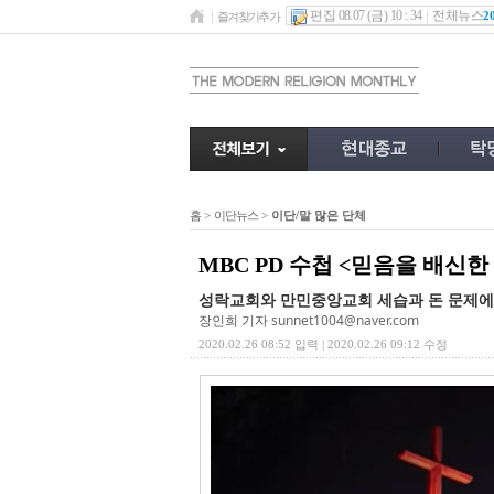
편집 08.07 (금) 10 : 34
전체뉴스
2
즐겨찾기추가
홈
>
이단뉴스
>
이단/말 많은 단체
MBC PD 수첩 <믿음을 배신한
성락교회와 만민중앙교회 세습과 돈 문제에
장인희 기자
sunnet1004@naver.com
2020.02.26 08:52 입력 | 2020.02.26 09:12 수정