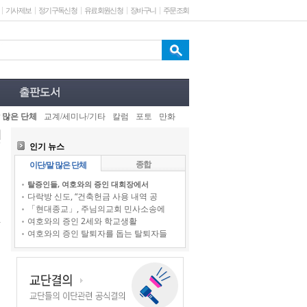
기사제보
정기구독신청
유료회원신청
장바구니
주문조회
 많은 단체
교계/세미나/기타
칼럼
포토
만화
인기 뉴스
종합
이단/말 많은 단체
탈증인들, 여호와의 증인 대회장에서
다락방 신도, “건축헌금 사용 내역 공
「현대종교」, 주님의교회 민사소송에
여호와의 증인 2세와 학교생활
여호와의 증인 탈퇴자를 돕는 탈퇴자들