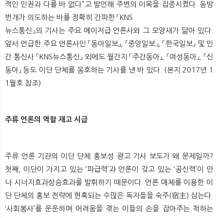
적인 인권과 다를 바 없다”고 발언해 주변의 이목을 집중시켰다. 동방
번개가 의도하는 바를 정확히 간파한 「KNS
뉴스통신」의 기사는 주요 메이저급 언론사와 그 모양새가 닮아 있다.
앞서 언급한 주요 언론사인 「동아일보」, 「중앙일보」, 「한국일보」 및 민
간 통신사 「KNS뉴스통신」 외에도 월간지 「주간동아」, 「여성동아」, 「신
동아」 등도 이단 단체를 옹호하는 기사를 낸 바 있다. (본지 2017년 1
1월호 참조)
주류 언론의 역할 재고 시급
주류 언론 기관의 이단 단체 홍보성 광고 기사 보도가 왜 문제일까?
첫째, 이단이 가지고 있는 ‘파급력’과 언론이 갖고 있는 ‘공신력’이 만
나 시너지효과상승효과를 발휘하기 때문이다. 언론 매체를 이용한 이
단 단체의 홍보 전략에 현혹되는 수많은 독자들을 숙주(宿主) 삼는다.
‘사회봉사’를 운운하며 어려움을 겪는 이들의 손을 잡아주는 척하는