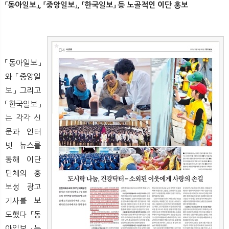
「동아일보」, 「중앙일보」, 「한국일보」 등 노골적인 이단 홍보
「동아일보」
와 「중앙일
보」 그리고
「한국일보」
는 각각 신
문과 인터
넷 뉴스를
통해 이단
단체의 홍
보성 광고
기사를 보
도했다. 「동
아일보」는