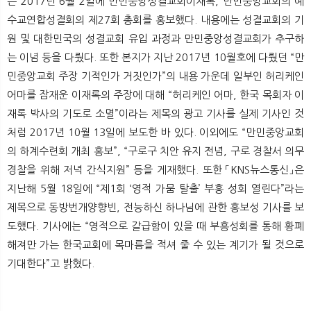
은 2017년 6월 2일에 만민중앙성결교회이재록, 만민중앙교회의 예
수교연합성결회의 제27회 총회를 홍보했다. 내용에는 성결교회의 기
원 및 대한민국의 성결교회 유입 과정과 만민중앙성결교회가 추구하
는 이념 등을 다뤘다. 또한 본지가 지난 2017년 10월호에 다뤘던 “만
민중앙교회 주장 기적인가 거짓인가”의 내용 가운데 일부인 허리케인
어마를 잠재운 이재록의 주장에 대해 “허리케인 어마, 한국 목회자 이
재록 박사의 기도로 소멸”이라는 제목의 광고 기사를 실제 기사인 것
처럼 2017년 10월 13일에 보도한 바 있다. 이외에도 “만민중앙교회
의 하계수련회 개최 홍보”, “구로구 치안 유지 전념, 구로 경찰서 의무
경찰을 위해 저녁 간식지원” 등을 게재했다. 또한 「KNS뉴스통신」은
지난해 5월 18일에 “제1회 ‘영적 가뭄 탈출’ 부흥 성회 열린다”라는
제목으로 동방번개양향빈, 전능하신 하나님에 관한 홍보성 기사를 보
도했다. 기사에는 “영적으로 갈급함이 있을 때 부흥성회를 통해 황폐
해져만 가는 한국교회에 목마름을 적셔 줄 수 있는 계기가 될 것으로
기대한다”고 밝혔다.