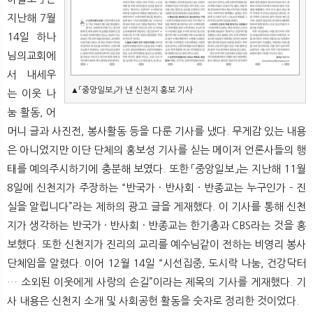
지난해 7월
14일 하나
님의교회에
서 내세우
▲
「중앙일보
」
는 이웃 나
눔 활동, 어
머니 글과 사진전, 봉사활동 등을 다룬 기사를 냈다. 무게감 있는 내용
은 아니었지만 이단 단체의 홍보성 기사를 싣는 메이저 언론사들의 행
태를 예의주시하기에 충분해 보였다. 또한 「중앙일보」는 지난해 11월
8일에 신천지가 주장하는 “반국가 · 반사회 · 반종교는 누구인가 - 진
실을 알립니다”라는 제하의 광고 글을 게재했다. 이 기사를 통해 신천
지가 생각하는 반국가 · 반사회 · 반종교는 한기총과 CBS라는 것을 홍
보했다. 또한 신천지가 진리의 교리를 예수님같이 전하는 비영리 봉사
단체임을 알렸다. 이어 12월 14일 “시선집중, 도시락 나눔, 건강닥터
… 소외된 이웃에게 사랑의 손길”이라는 제목의 기사를 게재했다. 기
사 내용은 신천지 소개 및 사회공헌 활동을 숫자로 정리한 것이었다.