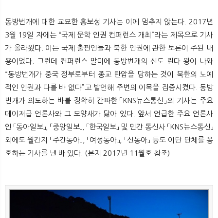
동방번개에 대한 교묘한 홍보성 기사는 이에 멈추지 않는다. 2017년
3월 19일 자에는 “국제 문학 인권 컨퍼런스 개최”라는 제목으로 기사
가 올라왔다. 이는 국제 출판인들과 북한 인권에 관한 토론이 주된 내
용이었다. 그런데 컨퍼런스 말미에 동방번개의 신도 린다 왕이 나와
“동방번개가 중국 정부로부터 종교 탄압을 당하는 것이 북한의 노예
적인 인권과 다를 바 없다”고 발언해 주변의 이목을 집중시켰다. 동방
번개가 의도하는 바를 정확히 간파한 「KNS뉴스통신」의 기사는 주요
메이저급 언론사와 그 모양새가 닮아 있다. 앞서 언급한 주요 언론사
인 「동아일보」, 「중앙일보」, 「한국일보」 및 민간 통신사 「KNS뉴스통신」
외에도 월간지 「주간동아」, 「여성동아」, 「신동아」 등도 이단 단체를 옹
호하는 기사를 낸 바 있다. (본지 2017년 11월호 참조)