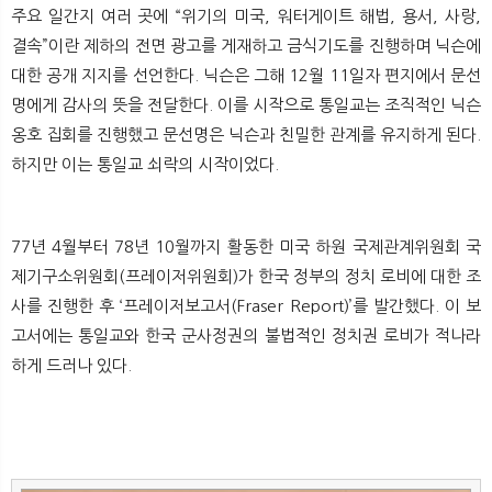
주요 일간지 여러 곳에 “위기의 미국, 워터게이트 해법, 용서, 사랑,
뉴
색
결속”이란 제하의 전면 광고를 게재하고 금식기도를 진행하며 닉슨에
대한 공개 지지를 선언한다. 닉슨은 그해 12월 11일자 편지에서 문선
명에게 감사의 뜻을 전달한다. 이를 시작으로 통일교는 조직적인 닉슨
옹호 집회를 진행했고 문선명은 닉슨과 친밀한 관계를 유지하게 된다.
하지만 이는 통일교 쇠락의 시작이었다.
77년 4월부터 78년 10월까지 활동한 미국 하원 국제관계위원회 국
제기구소위원회(프레이저위원회)가 한국 정부의 정치 로비에 대한 조
사를 진행한 후 ‘프레이저보고서(Fraser Report)’를 발간했다. 이 보
고서에는 통일교와 한국 군사정권의 불법적인 정치권 로비가 적나라
하게 드러나 있다.​