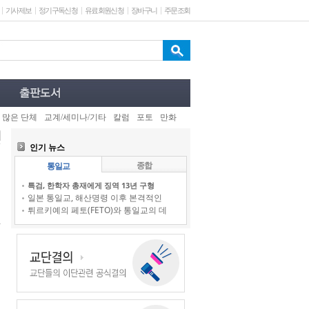
기사제보
정기구독신청
유료회원신청
장바구니
주문조회
 많은 단체
교계/세미나/기타
칼럼
포토
만화
인기 뉴스
종합
통일교
특검, 한학자 총재에게 징역 13년 구형
일본 통일교, 해산명령 이후 본격적인
튀르키예의 페토(FETO)와 통일교의 데