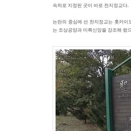
속처로 지정된 곳이 바로 천지정교다.
논란의 중심에 선 천지정교는 홋카이도
는 조상공양과 미륵신앙을 강조해 왔으