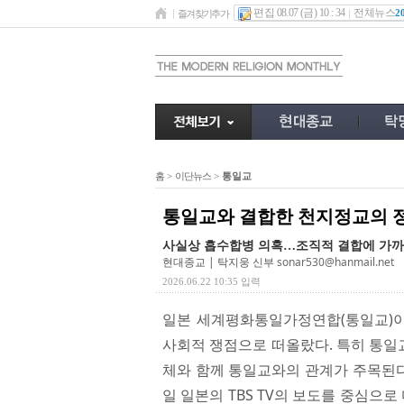
편집 08.07 (금) 10 : 34
전체뉴스
2
즐겨찾기추가
홈
>
이단뉴스
>
통일교
통일교와 결합한 천지정교의 
사실상 흡수합병 의혹…조직적 결합에 가
현대종교 | 탁지웅 신부
sonar530@hanmail.net
2026.06.22 10:35 입력
일본 세계평화통일가정연합(통일교)이
사회적 쟁점으로 떠올랐다. 특히 통일
체와 함께 통일교와의 관계가 주목된다
일 일본의 TBS TV의 보도를 중심으