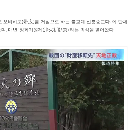
 오비히로(帯広)를 거점으로 하는 불교계 신흥종교다. 이 단체
며, 매년 ‘정화기원제(浄火祈願祭)’라는 의식을 열어왔다.