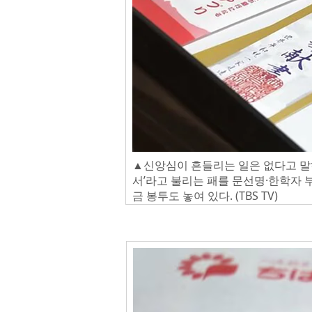
▲신앙심이 흔들리는 일은 없다고 말
서’라고 불리는 패를 문선명·한학자 부
금 봉투도 놓여 있다. (TBS TV)