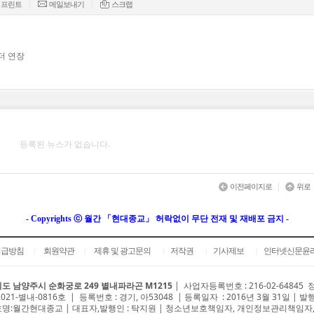
|
|
프린트
메일보내기
스크랩
더 연장
등록된 뉴스가 없습니다.
|
이전페이지로
위로
- Copyrights ⓒ 월간 「현대종교」 허락없이 무단 전재 및 재배포 금지 -
취급방침
회원약관
제휴 및 광고문의
저작권
기사제보
인터넷신문윤
|
|
|
|
|
도 남양주시 순화궁로 249 별내파라곤 M1215
|
사업자등록번호 : 216-02-64845
2021-별내-0816호 | 등록번호 : 경기, 아53048 | 등록일자 : 2016년 3월 31일 | 발
명:월간현대종교 | 대표자,발행인 : 탁지원 | 청소년보호책임자, 개인정보관리책임자,