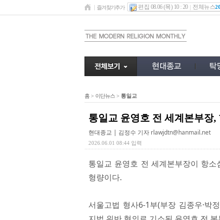
편집 08.06 (목) 10 : 20
전체뉴스
2
즐겨찾기추가
홈
>
이단뉴스
>
통일교
통일교 윤영호 전 세계본부장, 
현대종교 | 김정수 기자
rlawjdtn@hanmail.net
2026.06.01 08:44 입력
통일교 윤영호 전 세계본부장이 항소심
형량이다.
서울고법 형사6-1부(부장 김종우·박정
지법 위반 혐의로 기소된 윤영호 전 본