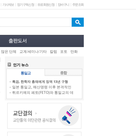
기사제보
정기구독신청
유료회원신청
장바구니
주문조회
 많은 단체
교계/세미나/기타
칼럼
포토
만화
인기 뉴스
종합
통일교
특검, 한학자 총재에게 징역 13년 구형
일본 통일교, 해산명령 이후 본격적인
튀르키예의 페토(FETO)와 통일교의 데