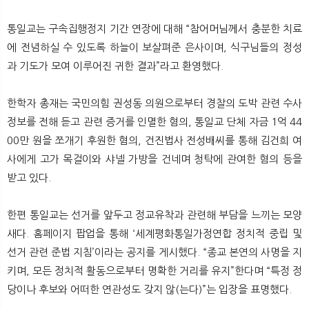
통일교는 구속집행정지 기간 연장에 대해 “참어머님께서 충분한 치료
에 전념하실 수 있도록 하늘이 보살펴준 은사이며, 식구님들의 정성
과 기도가 모여 이루어진 귀한 결과”라고 환영했다.
한학자 총재는 국민의힘 권성동 의원으로부터 경찰의 도박 관련 수사
정보를 전해 듣고 관련 증거를 인멸한 혐의, 통일교 단체 자금 1억 44
00만 원을 쪼개기 후원한 혐의, 건진법사 전성배씨를 통해 김건희 여
사에게 고가 목걸이와 샤넬 가방을 건네며 청탁에 관여한 혐의 등을
받고 있다.
한편 통일교는 선거를 앞두고 정교유착과 관련해 부담을 느끼는 모양
새다. 홈페이지 팝업을 통해 ‘세계평화통일가정연합 정치적 중립 및
선거 관련 준법 지침’이라는 공지를 게시했다. “종교 본연의 사명을 지
키며, 모든 정치적 활동으로부터 명확한 거리를 유지”한다며 “특정 정
당이나 후보와 어떠한 연관성도 갖지 않(는다)”는 입장을 표명했다.