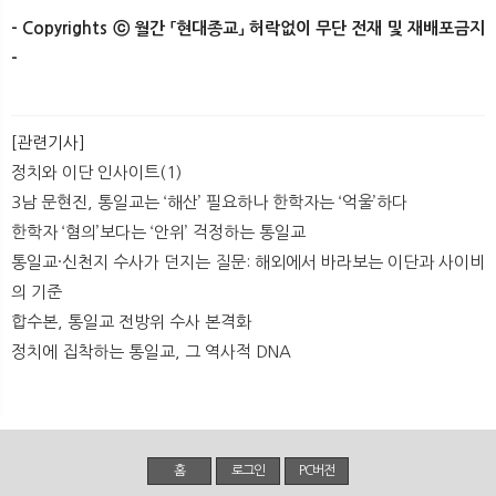
- Copyrights ⓒ 월간 「현대종교」 허락없이 무단 전재 및 재배포금지
-​
[관련기사]
정치와 이단 인사이트(1)
3남 문현진, 통일교는 ‘해산’ 필요하나 한학자는 ‘억울’하다
한학자 ‘혐의’보다는 ‘안위’ 걱정하는 통일교
통일교·신천지 수사가 던지는 질문: 해외에서 바라보는 이단과 사이비
의 기준
합수본, 통일교 전방위 수사 본격화
정치에 집착하는 통일교, 그 역사적 DNA
홈
로그인
PC버전