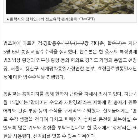
▲한학자와 정치인과의 정교유착 관계(출처: ChatGPT)
법조계에 따르면 검·경합동수사본부(본부장 김태훈, 합수본)는 지난
5월 6일 통일교 압수수색을 실시했다. 합수본은 한 총재의 특정경제
범죄법상 횡령과 업무상 횡령 등의 혐의로 경기도 가평의 통일교 천정
궁, 서울시 용산구 세계평화통일가정연합 본부, 효정글로벌통일재단
등에 대한 압수수색을 진행했다.
통일교는 홈페이지를 통해 한학자 근황을 자세히 전하고 있다. 지난 4
월 15일에는 ‘참어머님 수술과 재판경과’라는 제하에 한 총재가 왼쪽
어깨와 관절 부상 등의 소식을 구체적으로 밝혔다. 신도들에게는 “홀
로 수감 생활을 견디며 다치고 피폐해진 성체를 온전히 회복하실 수
있도록 많은 기도와 정성을 부탁드린다”며 한 총재에게 ‘성체’라는 표
현을 사용했다. 신격화를 엿볼 수 있는 대목이다.