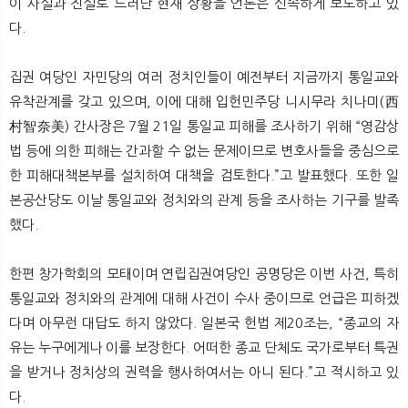
이 사실과 진실로 드러난 현재 상황을 언론은 신속하게 보도하고 있
다.
집권 여당인 자민당의 여러 정치인들이 예전부터 지금까지 통일교와
유착관계를 갖고 있으며, 이에 대해 입헌민주당 니시무라 치나미(西
村智奈美) 간사장은 7월 21일 통일교 피해를 조사하기 위해 “영감상
법 등에 의한 피해는 간과할 수 없는 문제이므로 변호사들을 중심으로
한 피해대책본부를 설치하여 대책을 검토한다.”고 발표했다. 또한 일
본공산당도 이날 통일교와 정치와의 관계 등을 조사하는 기구를 발족
했다.
한편 창가학회의 모태이며 연립집권여당인 공명당은 이번 사건, 특히
통일교와 정치와의 관계에 대해 사건이 수사 중이므로 언급은 피하겠
다며 아무런 대답도 하지 않았다. 일본국 헌법 제20조는, “종교의 자
유는 누구에게나 이를 보장한다. 어떠한 종교 단체도 국가로부터 특권
을 받거나 정치상의 권력을 행사하여서는 아니 된다.”고 적시하고 있
다.