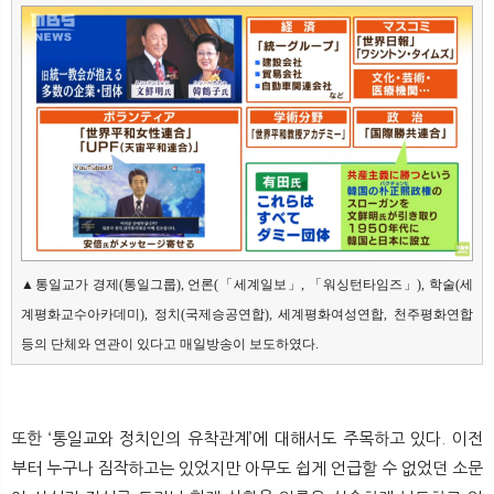
▲통일교가 경제(통일그룹), 언론(「세계일보」, 「워싱턴타임즈」), 학술(세
계평화교수아카데미), 정치(국제승공연합), 세계평화여성연합, 천주평화연합 
등의 단체와 연관이 있다고 매일방송이 보도하였다.
또한 ‘통일교와 정치인의 유착관계’에 대해서도 주목하고 있다. 이전
부터 누구나 짐작하고는 있었지만 아무도 쉽게 언급할 수 없었던 소문