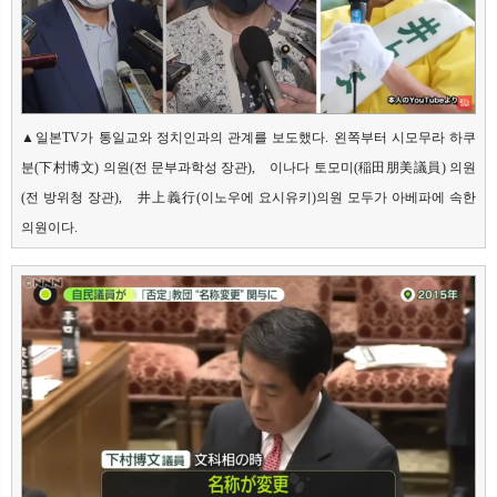
▲일본TV가 통일교와 정치인과의 관계를 보도했다. 왼쪽부터 시모무라 하쿠
분(下村博文) 의원(전 문부과학성 장관),　이나다 토모미(稲田朋美議員) 의원
(전 방위청 장관),　井上義行(이노우에 요시유키)의원 모두가 아베파에 속한 
의원이다.