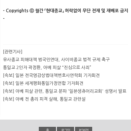
- Copyrights ⓒ 월간 「현대종교」 허락없이 무단 전재 및 재배포 금지
- ​​
[관련기사]
유사종교 피해대책 범국민연대, 사이비종교 법적 규제 촉구
통일교 2인자 곽정환, 아베 피살 “진심으로 사죄”
[속보] 일본 전국영감상법대책변호사연락회 기자회견
[속보] 일본 세계평화통일가정연합 기자회견
[속보] 아베 피살 관련, 통일교 분파 '일본생츄어리교회' 성명서 발표
[속보] 아베 전 총리 피격 살해, 통일교 관련설
홈
로그인
PC버전