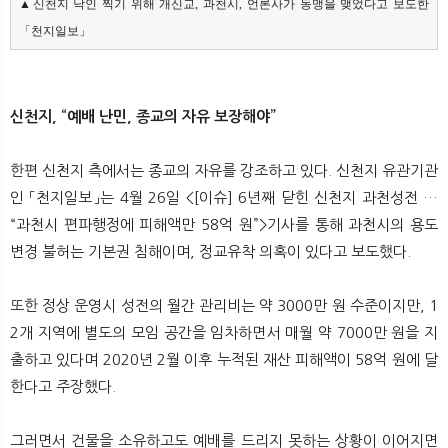
▲신천지 낙인 찍기 위해 개신교, 과천시, 언론사가 동맹을 맺었다고 보도한 
「천지일보」
신천지, “예배 난민, 종교의 자유 보장해야”
한편 신천지 측에서는 종교의 자유를 강조하고 있다. 신천지 유관기관
인 「천지일보」는 4월 26일 <[이슈] 6년째 닫힌 신천지 과천성전 …
“과천시 편파행정에 피해액만 58억 원”>기사를 통해 과천시의 용도
변경 불허는 기본권 침해이며, 정교유착 의혹이 있다고 보도했다.
또한 정상 운영시 성전의 월간 관리비는 약 3000만 원 수준이지만, 1
2개 지역에 별도의 모임 공간을 임차하면서 매월 약 7000만 원을 지
출하고 있다며 2020년 2월 이후 누적된 재산 피해액이 58억 원에 달
한다고 주장했다.
그러면서 건물을 소유하고도 예배를 드리지 못하는 상황이 이어지면