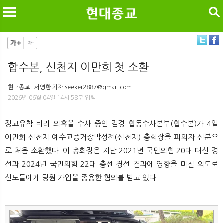
검색
합수본, 신천지 이만희 첫 소환
메
검
현대종교 | 서영한 기자 seeker2887@gmail.com
2026년 06월 04일 14시 58분 입력
정교유착 비리 의혹을 수사 중인 검경 합동수사본부(합수본)가 4일
이만희 신천지 예수교증거장막성전(신천지) 총회장을 피의자 신분으
로 처음 소환했다. 이 총회장은 지난 2021년 국민의힘 20대 대선 경
선과 2024년 국민의힘 22대 총선 경선 결과에 영향을 미칠 의도로
신도들에게 당원 가입을 종용한 혐의를 받고 있다.