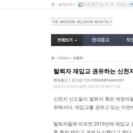
편집 08.07 (금) 10 : 34
전체뉴스
2
즐겨찾기추가
홈
>
이단뉴스
>
신천지
탈퇴자 재입교 권유하는 신천
현대종교 | 오기선 기자
mblno8@naver.com
2025.07.23 09:51 입력 | 2025.07.23 09:57 수정
신천지 신도들이 탈퇴자 혹은 제명자들
위해서다. 재입교를 권하고 있는 이면
탈퇴자들에 따르면 2019년에 재입교 권유
후 특히 재입교 권유가 심했다고 한다.