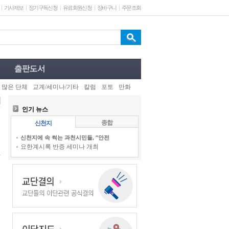
기사제보
정기구독신청
유료회원신청
장바구니
주문조회
 많은 단체
교계/세미나/기타
칼럼
포토
만화
인기 뉴스
종합
신천지
신천지에 속 썩는 과천시민들, “안전
요한계시록 반증 세미나 개최