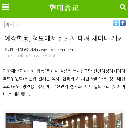
검색
예장합동, 청도에서 신천지 대처 세미나 개최
메
검
현대종교 | 김정수 기자 rlawjdtn@hanmail.net
2025년 09월 02일 08시 23분 입력
대한예수교장로회 합동(총회장 김종혁 목사) 교단 신천지성지화저지
특별위원회(위원장 김재만 목사, 신특위)가 지난 6월 15일 청도대성
교회(담임 방인용 목사)에서 ‘신천지 성지화 저지 결의대회 및 세미
나’를 개최했다.