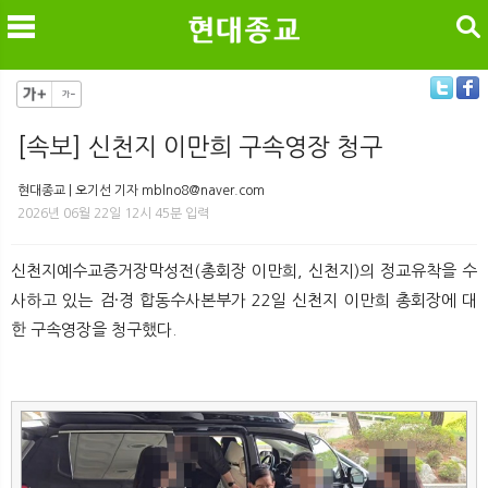
검색
[속보] 신천지 이만희 구속영장 청구
메
검
현대종교 | 오기선 기자 mblno8@naver.com
2026년 06월 22일 12시 45분 입력
신천지예수교증거장막성전(총회장 이만희, 신천지)의 정교유착을 수
사하고 있는 검·경 합동수사본부가 22일 신천지 이만희 총회장에 대
한 구속영장을 청구했다.