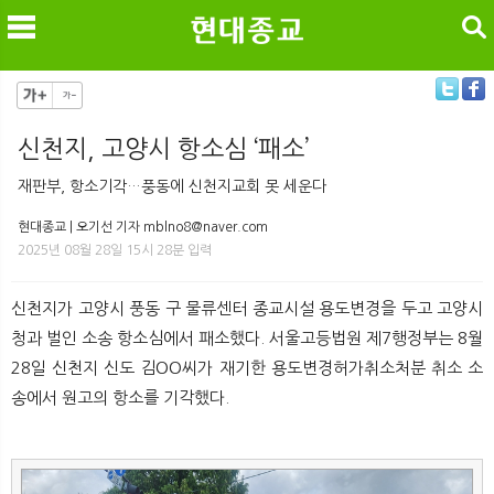
검색
신천지, 고양시 항소심 ‘패소’
메
검
재판부, 항소기각…풍동에 신천지교회 못 세운다
현대종교 | 오기선 기자 mblno8@naver.com
2025년 08월 28일 15시 28분 입력
신천지가 고양시 풍동 구 물류센터 종교시설 용도변경을 두고 고양시
청과 벌인 소송 항소심에서 패소했다. 서울고등법원 제7행정부는 8월
28일 신천지 신도 김OO씨가 재기한 용도변경허가취소처분 취소 소
송에서 원고의 항소를 기각했다.