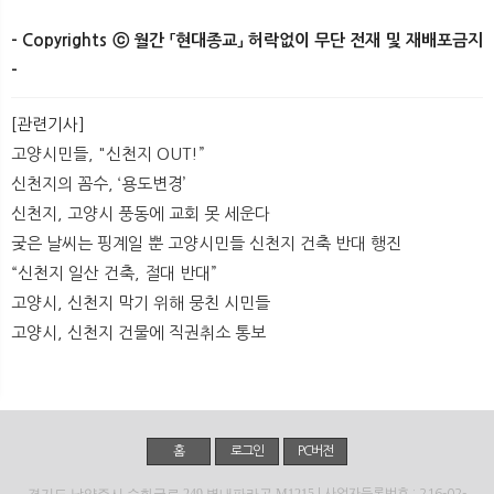
- Copyrights ⓒ 월간 「현대종교」 허락없이 무단 전재 및 재배포금지
-
[관련기사]
고양시민들, "신천지 OUT!”
신천지의 꼼수, ‘용도변경’
신천지, 고양시 풍동에 교회 못 세운다
궂은 날씨는 핑계일 뿐 고양시민들 신천지 건축 반대 행진
“신천지 일산 건축, 절대 반대”
고양시, 신천지 막기 위해 뭉친 시민들
고양시, 신천지 건물에 직권취소 통보
홈
로그인
PC버전
경기도 남양주시 순화궁로 249 별내파라곤 M1215
| 사업자등록번호 : 216-02-