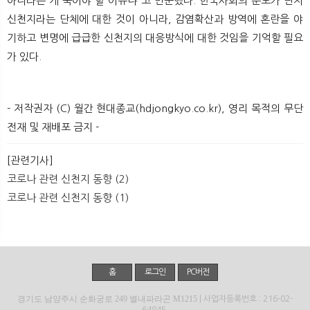
아니라는 게 죽어야 할 이유냐”고 반문했다. 한국사회의 분노가 단지
신천지라는 단체에 대한 것이 아니라, 감염확산과 방역에 혼란을 야
기하고 변명에 급급한 신천지의 대응방식에 대한 것임을 기억할 필요
가 있다.​
- 저작권자 (C) 월간 현대종교(hdjongkyo.co.kr), 영리 목적의 무단
전재 및 재배포 금지 -
[관련기사]
코로나 관련 신천지 동향 (2)
코로나 관련 신천지 동향 (1)
홈
로그인
PC버전
경기도 남양주시 순화궁로 249 별내파라곤 M1215
| 사업자등록번호 : 216-02-
64845