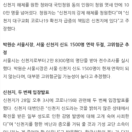
뉴
색
신천지 해체를 원한 청와대 국민청원 동의 인원이 청원 엿새 만에 10
0만 명을 넘어섰다. 청원자는 “신천지의 강제 해체를 청원한다”며 “신
천지 대구교회 코로나19 확진자 급증의 책임은 신천지에 있다”고 주
장했다.
박원순 서울시장, 서울 신천지 신도 1500명 연락 두절, 고위험군 추
정
서울시는 신천지로부터 2만 8300명의 명단을 받아 전수조사를 실시
했다. 박원순 서울시장은 서울 신천지 신도 1500명이 현재 연락이 되
지 않는다며, 대부분 고위험군일 가능성이 높다고 추정했다.
신천지, 두 번째 입장발표
신천지가 28일 오후 3시에 코로나19와 관련해 두 번째 입장발표를
했다. 신천지 대변인은 “신천지 신도라는 것을 밝히지 않은 상태에서
확진을 받은 일부 성도로 인한 감염 발생에 대해 고개 숙여 사죄한
다”며 “신천지를 향한 비난과 증오를 거둬 줄 것과 기성 교단 소속이