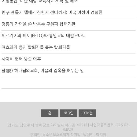
예장통합, 이단 예방 교육자료 제작 및 배포
친구 만들기 앱에서 신천지 센터까지: 미국 여성이 경험한
정통의 가면을 쓴 박옥수 구원파 협력기관
튀르키예의 페토(FETO)와 통일교의 데칼코마니
여호와의 증인 탈퇴자를 돕는 탈퇴자들
사이비 헌터 방송 이후
탈(脫) 하나님의교회, 마음의 감옥을 허무는 일
홈
로그인
PC버전
경기도 남양주시 순화궁로 249 별내파라곤 M1215
| 사업자등록번호 : 216-02-
64845
편집인, 청소년보호책임자:탁지일 | 발행인 : 탁지원