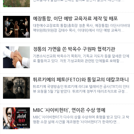
예장통합, 이단 예방 교육자료 제작 및 배포
대한예수교장로회 통합(총회장 정훈 목사, 예장통합) 이단사이비대
책위원회(위원장 김태수 목사, 이대위)에서 이단 예방 교육자...
정통의 가면을 쓴 박옥수 구원파 협력기관
기쁜소식선교회 박옥수가 목회자, 기독교 지도자 등을 앞세운 단체
로 활동하고 있다. 자칫 기성교회와 관련된 단체들로 오해할 ...
튀르키예의 페토(FETO)와 통일교의 데칼코마니
튀르키예 국영방송인 튀르키예 라디오 텔레비전 공사(TRT)의 인터
뷰 요청을 5월 7일 받았다. 튀르키예 정부가 테러조직으로 규정...
MBC ‘사이비헌터’, 연이은 수상 영예
MBC ‘사이비헌터’가 다수의 상을 수상하며 호평을 받고 있다.고 탁
명환 소장 살해 사건을 재조명한 ‘사이비헌터’가 한국PD연...