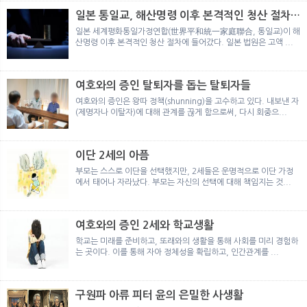
일본 통일교, 해산명령 이후 본격적인 청산 절차
돌입
일본 세계평화통일가정연합(世界平和統一家庭聯合, 통일교)이 해
산명령 이후 본격적인 청산 절차에 들어갔다. 일본 법원은 고액 ...
여호와의 증인 탈퇴자를 돕는 탈퇴자들
여호와의 증인은 왕따 정책(shunning)을 고수하고 있다. 내보낸 자
(제명자나 이탈자)에 대해 관계를 끊게 함으로써, 다시 회중으...
이단 2세의 아픔
부모는 스스로 이단을 선택했지만, 2세들은 운명적으로 이단 가정
에서 태어나 자라났다. 부모는 자신의 선택에 대해 책임지는 것...
여호와의 증인 2세와 학교생활
학교는 미래를 준비하고, 또래와의 생활을 통해 사회를 미리 경험하
는 곳이다. 이를 통해 자아 정체성을 확립하고, 인간관계를 ...
구원파 아류 피터 윤의 은밀한 사생활