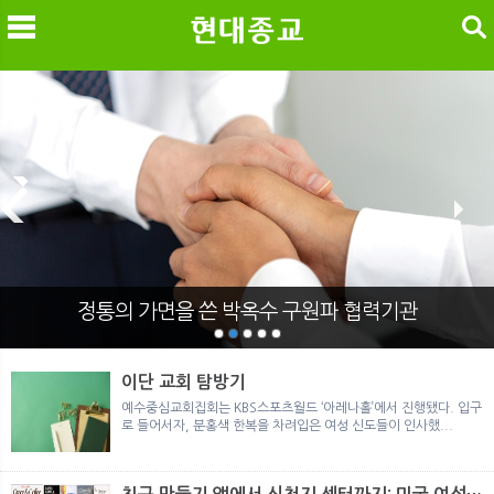
검색
메
검
정통의 가면을 쓴 박옥수 구원파 협력기관
이단 교회 탐방기
예수중심교회집회는 KBS스포츠월드 ‘아레나홀’에서 진행됐다. 입구
로 들어서자, 분홍색 한복을 차려입은 여성 신도들이 인사했...