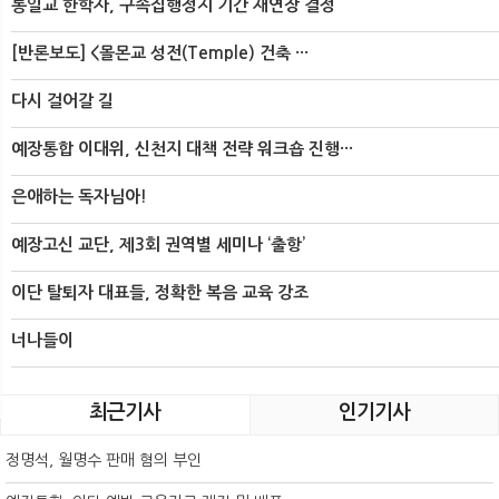
통일교 한학자, 구속집행정지 기간 재연장 결정
[반론보도] <몰몬교 성전(Temple) 건축 ···
다시 걸어갈 길
예장통합 이대위, 신천지 대책 전략 워크숍 진행···
은애하는 독자님아!
예장고신 교단, 제3회 권역별 세미나 ‘출항’
이단 탈퇴자 대표들, 정확한 복음 교육 강조
너나들이
최근기사
인기기사
정명석, 월명수 판매 혐의 부인