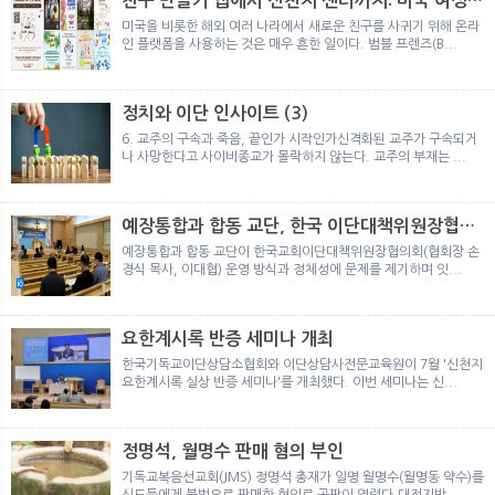
친구 만들기 앱에서 신천지 센터까지: 미국 여성이
뉴
색
경험한 9개월 포섭의 전 과정
미국을 비롯한 해외 여러 나라에서 새로운 친구를 사귀기 위해 온라
인 플랫폼을 사용하는 것은 매우 흔한 일이다. 범블 프렌즈(B...
정치와 이단 인사이트 (3)
6. 교주의 구속과 죽음, 끝인가 시작인가신격화된 교주가 구속되거
나 사망한다고 사이비종교가 몰락하지 않는다. 교주의 부재는 ...
예장통합과 합동 교단, 한국 이단대책위원장협의
회 탈퇴
예장통합과 합동 교단이 한국교회이단대책위원장협의회(협회장 손
경식 목사, 이대협) 운영 방식과 정체성에 문제를 제기하며 잇...
요한계시록 반증 세미나 개최
한국기독교이단상담소협회와 이단상담사전문교육원이 7월 '신천지
요한계시록 실상 반증 세미나'를 개최했다. 이번 세미나는 신...
정명석, 월명수 판매 혐의 부인
기독교복음선교회(JMS) 정명석 총재가 일명 월명수(월명동 약수)를
신도들에게 불법으로 판매한 혐의로 공판이 열렸다.대전지방...