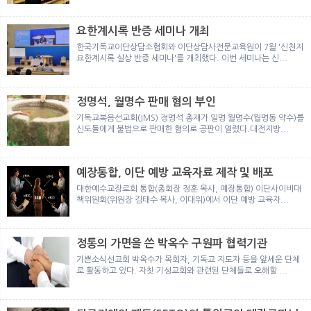
뉴
색
요한계시록 반증 세미나 개최
한국기독교이단상담소협회와 이단상담사전문교육원이 7월 '신천지
요한계시록 실상 반증 세미나'를 개최했다. 이번 세미나는 신...
정명석, 월명수 판매 혐의 부인
기독교복음선교회(JMS) 정명석 총재가 일명 월명수(월명동 약수)를
신도들에게 불법으로 판매한 혐의로 공판이 열렸다.대전지방...
예장통합, 이단 예방 교육자료 제작 및 배포
대한예수교장로회 통합(총회장 정훈 목사, 예장통합) 이단사이비대
책위원회(위원장 김태수 목사, 이대위)에서 이단 예방 교육자...
정통의 가면을 쓴 박옥수 구원파 협력기관
기쁜소식선교회 박옥수가 목회자, 기독교 지도자 등을 앞세운 단체
로 활동하고 있다. 자칫 기성교회와 관련된 단체들로 오해할 ...