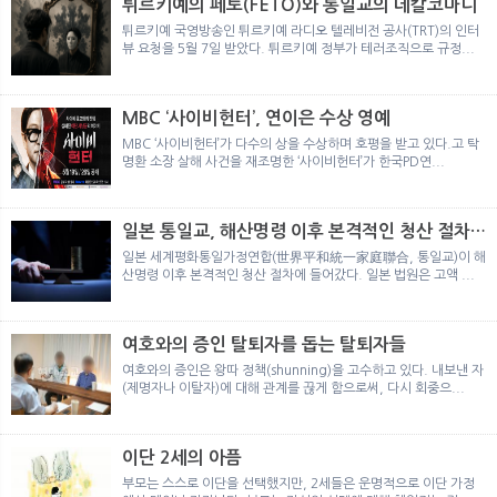
튀르키예의 페토(FETO)와 통일교의 데칼코마니
튀르키예 국영방송인 튀르키예 라디오 텔레비전 공사(TRT)의 인터
뷰 요청을 5월 7일 받았다. 튀르키예 정부가 테러조직으로 규정...
MBC ‘사이비헌터’, 연이은 수상 영예
MBC ‘사이비헌터’가 다수의 상을 수상하며 호평을 받고 있다.고 탁
명환 소장 살해 사건을 재조명한 ‘사이비헌터’가 한국PD연...
일본 통일교, 해산명령 이후 본격적인 청산 절차
돌입
일본 세계평화통일가정연합(世界平和統一家庭聯合, 통일교)이 해
산명령 이후 본격적인 청산 절차에 들어갔다. 일본 법원은 고액 ...
여호와의 증인 탈퇴자를 돕는 탈퇴자들
여호와의 증인은 왕따 정책(shunning)을 고수하고 있다. 내보낸 자
(제명자나 이탈자)에 대해 관계를 끊게 함으로써, 다시 회중으...
이단 2세의 아픔
부모는 스스로 이단을 선택했지만, 2세들은 운명적으로 이단 가정