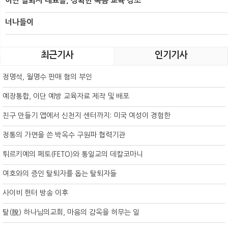
이단 탈퇴자 대표들, 정확한 복음 교육 강조
너나들이
최근기사
인기기사
정명석, 월명수 판매 혐의 부인
예장통합, 이단 예방 교육자료 제작 및 배포
친구 만들기 앱에서 신천지 센터까지: 미국 여성이 경험한
정통의 가면을 쓴 박옥수 구원파 협력기관
튀르키예의 페토(FETO)와 통일교의 데칼코마니
여호와의 증인 탈퇴자를 돕는 탈퇴자들
사이비 헌터 방송 이후
탈(脫) 하나님의교회, 마음의 감옥을 허무는 일