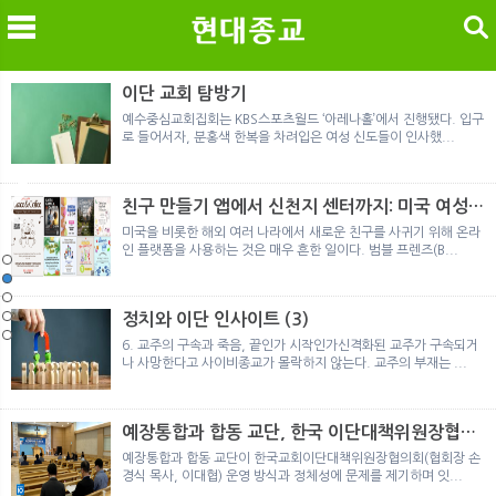
검색
이단 교회 탐방기
예수중심교회집회는 KBS스포츠월드 ‘아레나홀’에서 진행됐다. 입구
로 들어서자, 분홍색 한복을 차려입은 여성 신도들이 인사했...
메
검
친구 만들기 앱에서 신천지 센터까지: 미국 여성이
경험한 9개월 포섭의 전 과정
미국을 비롯한 해외 여러 나라에서 새로운 친구를 사귀기 위해 온라
인 플랫폼을 사용하는 것은 매우 흔한 일이다. 범블 프렌즈(B...
「현대종교」, 주님의교회 민사소송에 승소
친구 만들기 앱에서 신천지 센터까지: 미국 여성이 경험한 
정통의 가면을 쓴 박옥수 구원파 협력기관
일본 통일교, 해산명령 이후 본격적인 청산 절차 돌입
여호와의 증인 2세와 학교생활
「현대종교」, 주님의교회 민사소송에 승소
친구 만들기 앱에서 신천지 센터까지: 미국 여성이 경험한 
정치와 이단 인사이트 (3)
6. 교주의 구속과 죽음, 끝인가 시작인가신격화된 교주가 구속되거
나 사망한다고 사이비종교가 몰락하지 않는다. 교주의 부재는 ...
예장통합과 합동 교단, 한국 이단대책위원장협의
회 탈퇴
예장통합과 합동 교단이 한국교회이단대책위원장협의회(협회장 손
경식 목사, 이대협) 운영 방식과 정체성에 문제를 제기하며 잇...