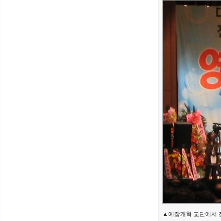
뉴
▲예장개혁 교단에서 