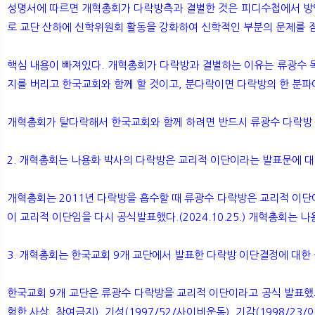
성명서에 따르면 개혁총회가 다락방측과 결별한 것은 피디수첩에서 방영
로 교단 산하에 신학위원회 활동을 강화하여 신학적인 부분의 문제를 점
핵심 내용이 빠져있다. 개혁총회가 다락방과 결별하는 이유는 류광수 목
지를 버리고 한국교회와 함께 할 것이고, 분다락이면 다락방의 한 분파이
개혁총회가 탈다락해서 한국교회와 함께 하려면 반드시 류광수 다락방 메
2. 개혁총회는 나용화 박사의 다락방은 교리적 이단이라는 발표문에 대
개혁총회는 2011년 다락방을 흡수할 때 류광수 다락방은 교리적 이
이 교리적 이단임을 다시 공식발표했다.(2024.10.25.) 개혁총회
3. 개혁총회는 한국교회 9개 교단에서 발표한 다락방 이단결정에 대한
한국교회 9개 교단은 류광수 다락방을 교리적 이단이라고 공식 발표했고 이 결정
험한 사상, 참여금지), 기성(1997/52/사이비운동), 기감(1998/23/