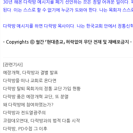
30년 해온 다락방 메시지를 폐기 선언하는 것은 정말 어려운 일이다.
된다. 이는 스스로 할 수 없기에 누군가 도와야 한다. 나는 목회자 스
다락방 메시지를 하면 다락방 목사이다. 나는 한국교회 안에서 정통신
- Copyrights ⓒ 월간 「현대종교」 허락없이 무단 전재 및 재배포금지 -
[관련기사]
예장개혁, 다락방과 결별 발표
다락방을 떠나 교회로 온다면
다락방 탈퇴 목회자의 정통 교단 가입 현황
다락방 품은 예장개혁 교단, 또 분열
왜 다락방에 참여하였는가?
다락방과 전도열광주의
코람데오연대, 다락방과의 법적 다툼 시작
다락방, PD수첩 그 이후