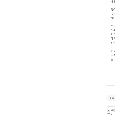
개
20
02
60
하
하
각
매
라
하
결
을
댓글 
이
다