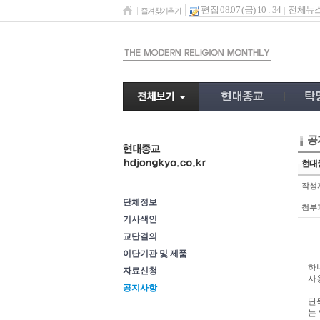
편집 08.07 (금) 10 : 34
전체뉴
즐겨찾기추가
공
이단정보
현대종
작성
단체정보
첨부
기사색인
교단결의
이단기관 및 제품
하
자료신청
사
공지사항
단
는