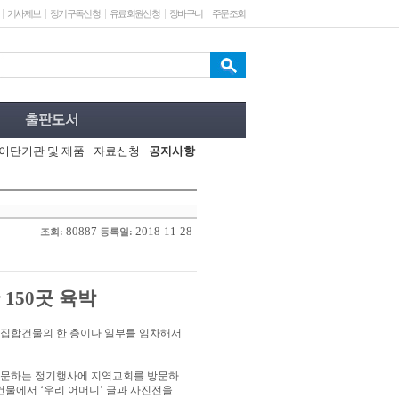
기사제보
정기구독신청
유료회원신청
장바구니
주문조회
이단기관 및 제품
자료신청
공지사항
80887
2018-11-28
조회:
등록일:
간
곳 육박
150
집합건물의 한 층이나 일부를 임차해서
방문하는 정기행사에 지역교회를 방문하
독건물에서
우리 어머니
글과 사진전을
‘
’