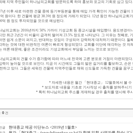
최해 지역 주민들이 하나님의교회를 방문하도록 하며 홍보와 포교의 기회로 삼고 있다
.
년 이후 새로 마련한 건물 중에 등기부등본을 통해 매입 가격 확인이 가능한 건물이
07
1
억 원이다
한 건물에 평균
억 원 정도에 거래가 되었다
년 동안 하나님의교회가
8
.
38.3
. 12
억 원 정도 투자되었을 것으로 예상된다
00
.
나님의교회는
년까지
가까이 기성교회 등 종교시설을 매입했다
용도변경이나
2016
50%
.
지만 최근
년간 이 비율이 급격히 떨어져
정도로 나타났다
그 이유는 첫째로
기
2
23.5%
.
,
하면 쉽게 소문이 퍼지고
반대하는 모임이 구성되어 강력하게 대처하기 때문이다
둘
,
.
각하는 것에 대한 비판적인 여론이 빠르게 형성되었다
교회를 이단에 매각하는 것 자
.
는 여론 때문에
좋은 조건이라도 기성교회에서 부담을 느끼는 것으로 보인다
,
.
나님의교회의 건물 수가 증가함에 따라 어느새 전국에 고른 분포로 거점이 마련되었다
집력이 높아질 것으로 보인다
지금 이 시간에도 그들의 발은 길거리를 활보하고
손은
.
,
 전하고 있다
그들은 세워진 건물에 지역주민들로 채워 신도들로 가득한 건물을 꿈꾸고
.
자세한 내용은 월간
「
현대종교
」
월호에서 볼 수
*
12
보도자료 내용을 기초로 기사작성 시 출처를 밝혀주시기
*
특히 하나님의교회 주소를 게재하실 경우 출처를 명시해 주
*
0
:
건
현대종교 제공 이단뉴스 <2019년 1월호>
전글
월간 「현대종교」(www.hdjongkyo.co.kr)가 함께 일할 사역자를 찾습니다.
음글