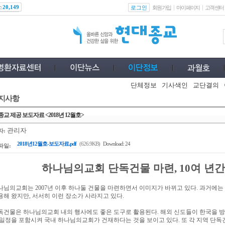
스
로그인
20,149
회원가입
마이페이지
고객센터
단체정보
기사색인
교단결의
지사항
교 제공 보도자료 <2018년 12월호>
관리자
자:
2018년12월호-보도자료.pdf
(626.9KB)
Download: 24
파일:
하나님의교회 단독건물 마련
여 년
, 10
나님의교회는
년 이후 하나둘 건물을 마련하면서 이미지가 바뀌고 있다
과거에는 
2007
.
용해 왔지만
서서히 이런 장소가 사라지고 있다
,
.
독건물은 하나님의교회 내의 행사에도 좋은 도구로 활용된다
해외 신도들이 한국을 
.
 일정을 포함시켜 국내 하나님의교회가 건재하다는 것을 보이고 있다
또 각 지역 단
.