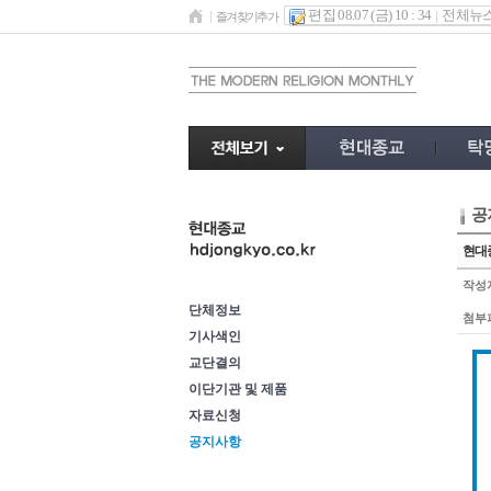
편집 08.07 (금) 10 : 34
전체뉴
즐겨찾기추가
공
이단정보
현대종
작성
단체정보
첨부
기사색인
교단결의
이단기관 및 제품
자료신청
공지사항