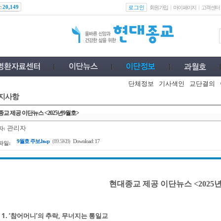
스
로그인
20,149
회원가입
마이페이지
고객센터
단체정보
기사색인
교단결의
지사항
교 제공 이단뉴스 <2025년9월호>
관리자
자:
9월호 주보.hwp
(89.5KB)
Download: 17
파일:
현대종교 제공 이단뉴스 <2025년
1. ‘참어머니’의 추락, 무너지는 통일교