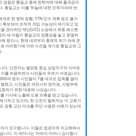
최근 검찰은 통일교 총재 한학자에 대해 출국금지
. 통일교는 이를 ‘하늘에 대한 모독’이라며 반
개로 한 청탁 정황, YTN 인수 계획 등도 불거
등이 확보되어 조직적 개입 가능성이 제기되고 있
 관리하던 재단(UCI) 소송에서 최종 패소했
명의 세 아들이 통일교의 정통성을 놓고 분열하
해 왔으나, 현재 내외부의 총체적 위기 속에 존
모로 미비했기에 이번 사건을 계기로 통일교와 그
.
니다. 신천지는 별양동 중심 상업지구의 이마트
서 이를 허용하면서 시민들의 우려가 커졌습니다.
000여 명의 시민들이 7월 대규모 집회를 열어
가 열렸고, 시민들은 과천시와 정치권, 사법부에
입증하기 위한 대응에 나섰습니다.
를 기사에 노출해 도용 의혹을 받고 있습니다.
제기하고 있으며, 한 신천지 탈퇴자는 이 교회가
도 정통 교단 마크를 무단 사용한 사례가 있는데
주의가 요구됩니다. 이들은 접경지역 지교회에서
있습니다. 이 세미나는 ‘아버지·어머니 감사합니