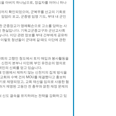
홍을 아버지 하나님으로, 장길자를 어머니 하나
례까지 확인되었으며, 군복무를 선교의 기회로
암암리 포교, 군종병 임명 기도, 부대 내 군인
급한 군종장교가 명예훼손으로 고소를 당하는 사
적인 현실입니다. 기독교군종교구와 군선교사회
습니다. 이단 관련 정보를 부대 간부에게 공유하
. 이렇듯 청년들이 군대에 갈 때도 이단에 관한
만희의 고향인 청도에서 토지 매입과 봉사활동을
 신천지 본부나 이만희 부인 유천순의 명의로
역민의 신뢰를 얻고 있습니다.
전체 인원에서 제하지 않는 신천지의 집계 방식을
개 교회와 수백 건의 MOU를 체결했다고 홍보하
더기로 제명되었고, 교회 재산을 임의로 사용한 혐
과거 제명된 고동안 전 총무와 얽힌 재정 문제의
써 신도 결속을 유지하려는 전략을 강화하고 있