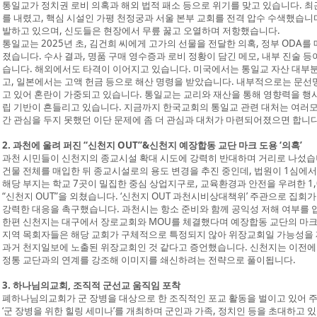
통일교가 정치권 로비 의혹과 해외 법적 패소 등으로 위기를 맞고 있습니다. 
를 내렸고, 핵심 시설인 가평 천정궁과 서울 본부 교회를 전격 압수 수색했습니다
발하고 있으며, 신도들은 현장에서 무릎 꿇고 오열하며 저항했습니다.
통일교는 2025년 초, 김건희 씨에게 고가의 선물을 전달한 의혹, 정부 ODA를 매
졌습니다. 수사 결과, 명품 구매 영수증과 로비 정황이 담긴 메모, 내부 진술 
습니다. 해외에서도 타격이 이어지고 있습니다. 미국에서는 통일교 자산 대부분을
고, 일본에서는 고액 헌금 등으로 해산 명령을 받았습니다. 내부적으로는 문선
고 있어 혼란이 가중되고 있습니다. 통일교는 교리와 재산을 통해 영향력을 행사
립 기반이 흔들리고 있습니다. 지금까지 한국교회의 통일교 관련 대처는 여러
간 관심을 두지 못했던 이단 문제에 좀 더 관심과 대처가 마련되어졌으면 합니다
2. 과천에 울려 퍼진 “신천지 OUT”&신천지 예장합동 교단 마크 도용 ‘의혹’
과천 시민들이 신천지의 종교시설 확대 시도에 강력히 반대하며 거리로 나섰습
건물 전체를 매입한 뒤 종교시설로의 용도 변경을 추진 중인데, 법원이 1심에
해당 부지는 학교 7곳이 밀집한 중심 상업지구로, 교육환경과 안전을 우려한 1,
“신천지 OUT”을 외쳤습니다. ‘신천지 OUT 과천시비상대책위’ 주관으로 집회
강력한 대응을 촉구했습니다. 과천시는 항소 준비와 함께 공익성 저해 여부를 
한편 신천지는 대구에서 장로교회와 MOU를 체결했다며 예장합동 교단의 마크
지역 목회자들은 해당 교회가 구체적으로 특정되지 않아 위장교회일 가능성을 
과거 천지일보에 노출된 위장교회인 것 같다고 증언했습니다. 신천지는 이전에
정통 교단과의 연계를 강조해 이미지를 쇄신하려는 전략으로 풀이됩니다.
3. 하나님의교회, 조직적 군선교 움직임 포착
폐하나님의교회가 군 장병을 대상으로 한 조직적인 포교 활동을 벌이고 있어 
‘군 장병을 위한 힐링 세미나’를 개최하며 군인과 가족, 정치인 등을 초대하고 