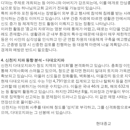
다’라는 주제로 개최되는 등 어머니와 아버지가 강조되는데, 이를 매개로 안상
님으로 믿는 하나님의교회 교리가 전파될 가능성이 있습니다.
특히 파주와 포천 등에서는 장병들이 외부 종교 행사에 참석해 침례를 받는 사
인식하는 간증도 이어지고 있습니다. 내부 간증 자료에 따르면 생활관 안에서의 
신도 증가 등 체계적인 전도 활동이 이뤄지고 있는 정황도 나타납니다.
이러한 활동은 ‘종교의 자유’라는 명분 아래 통제가 어렵고, 때로는 이단을 언
례도 존재합니다. 생활관과 군 내부 환경의 특수성 때문에 대응이 매우 제한
등은 이 사안의 심각성을 인식하고 민·군 연합 차원의 대응체계 구축을 예고했
고, 군종병 임명 시 신중한 검토를 진행하는 등 대응책 마련에 나설 계획입니다
경계와 예방은 반드시 필요합니다.
4. 신천지 지파 동향 분석 – 다대오지파
신천지 다대오지파가 청도 지역의 ‘성지화’를 본격화하고 있습니다. 총회장 이
통해 지역사회에 스며들고 있으며, 청도군 풍각면 현리리 일대의 토지와 가옥은
확보되고 있습니다. 아울러 신도들은 정화활동, 벽화봉사, 마을잔치 등으로 지
현재 다대오지파 신도 수는 1만 4,791명으로 집계되고 있으나 탈퇴자 등을 
고려할 때 신뢰하기는 어려운 수치입니다. 이들은 국내 46개 교회, 해외 632
는 등 활발히 활동하고 있습니다. 하지만 2024년 8월, 지파장과 간부들이 무
의로 징역형이 선고되는 등 문제점이 드러나고 있습니다. 이 같은 제명 사태는 
연장선으로 풀이됩니다.
신천지는 이만희 사후를 대비해 청도를 ‘성지’로 부각하고, 그를 신격화함으로
으며, 다대오지파는 그 선봉에 서 있습니다.
현대종교