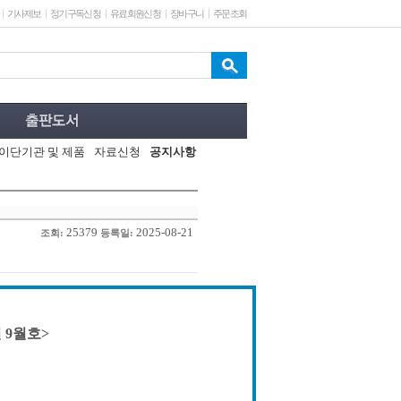
기사제보
정기구독신청
유료회원신청
장바구니
주문조회
이단기관 및 제품
자료신청
공지사항
25379
2025-08-21
조회:
등록일:
 9월호>