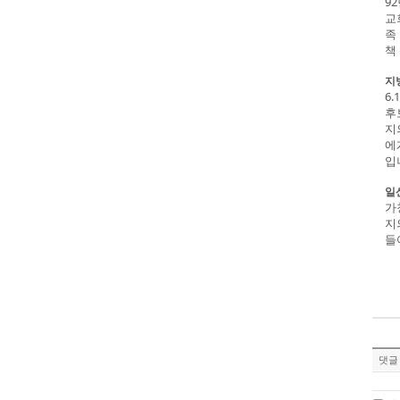
9
교
족
책
지
6
후
지
에
입
일
가
지
들
댓글 