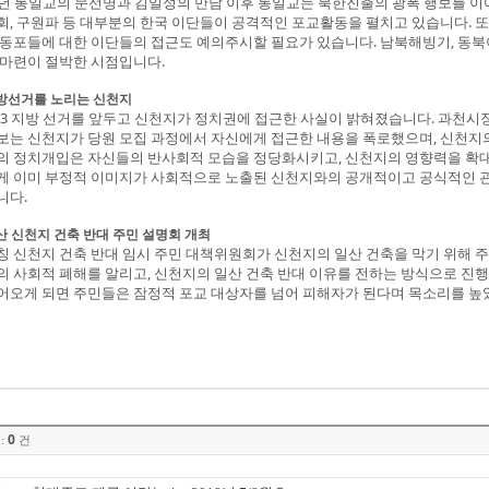
2년 통일교의 문선명과 김일성의 만남 이후 통일교는 북한진출의 광폭 행보를 이어
회, 구원파 등 대부분의 한국 이단들이 공격적인 포교활동을 펼치고 있습니다. 
 동포들에 대한 이단들의 접근도 예의주시할 필요가 있습니다. 남북해빙기, 동북
 마련이 절박한 시점입니다.
방선거를 노리는 신천지
.13 지방 선거를 앞두고 신천지가 정치권에 접근한 사실이 밝혀졌습니다. 과천
보는 신천지가 당원 모집 과정에서 자신에게 접근한 내용을 폭로했으며, 신천지의
의 정치개입은 자신들의 반사회적 모습을 정당화시키고, 신천지의 영향력을 확
게 이미 부정적 이미지가 사회적으로 노출된 신천지와의 공개적이고 공식적인 
니다.
산 신천지 건축 반대 주민 설명회 개최
칭 신천지 건축 반대 임시 주민 대책위원회가 신천지의 일산 건축을 막기 위해 
의 사회적 폐해를 알리고, 신천지의 일산 건축 반대 이유를 전하는 방식으로 진
어오게 되면 주민들은 잠정적 포교 대상자를 넘어 피해자가 된다며 목소리를 높
0
:
건