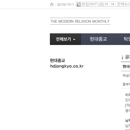
편집 08.07 (금) 10 : 34
전체뉴
즐겨찾기추가
공
undefined
현대종
작성
첨부
이
만
J
용
남
남