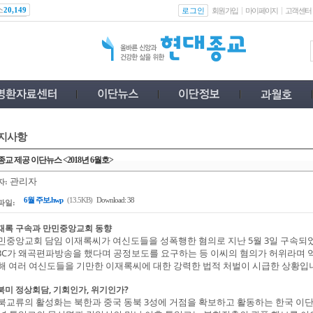
스
로그인
20,149
회원가입
마이페이지
고객센터
지사항
교 제공 이단뉴스 <2018년 6월호>
관리자
자:
6월 주보.hwp
(13.5KB)
Download: 38
파일:
재록 구속과 만민중앙교회 동향
민중앙교회 담임 이재록씨가 여신도들을 성폭행한 혐의로 지난 5월 3일 구속되
TBC가 왜곡편파방송을 했다며 공정보도를 요구하는 등 이씨의 혐의가 허위라며 
해 여러 여신도들을 기만한 이재록씨에 대한 강력한 법적 처벌이 시급한 상황입
북미 정상회담, 기회인가, 위기인가?
북교류의 활성화는 북한과 중국 동북 3성에 거점을 확보하고 활동하는 한국 이단들