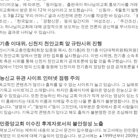
미디어오늘」에 따르면, 「동아일보」 출판국이 하나님의교회 홍보기사를 거래했
의교회에서 받은 돈이 12억 이상이라고 보도했습니다. 「신동아」 6월호가 발행되
」도 3월 22일 ‘우리 어머니’ 글과 사진전에 관한 기사를 작성한 바 있습니다.
조선」, 「한국일보」, 「경향신문」 등의 일간지와 「여성조선」, 「주간조선
다. 하나님의교회에 대해 긍정적으로 보도하는 것은 언론의 공신력을 무너뜨리는
하는 결과로 나타날 수 있습니다.
기총 이대위, 신천지 천안교회 앞 규탄시위 진행
안시기독교총연합회(회장 임종원 목사, 천기총)와 천기총 이단대책위원회(위원장 유
지 천안교회 앞에서 연합 규탄 집회를 실시했습니다. 이번 시위엔, 천기총 소속 8
최 측은 시위를 통해 신천지 천안교회가 공개토론에 임할 것을 촉구했습니다. 한
 앞에서 1만여 명의 신도를 동원해 ‘신천지와 천기총의 정당한 성경 공개토론을
능신교 유관 사이트 인터넷 점령 주의
독교적인 콘텐츠가 많으나 출처를 알 수 없는 사이트가 늘고 있습니다. 그 실례로 
 기독교 사이트’라고 소개합니다. 하지만 홈페이지에 올라온 영상은 전능신교 
할 수 있었습니다. 또한 전능하신 하나님 교회 마크가 작게 보이는 영상이 있는
. 이 홈페이지는 대표자 이름과 이메일 주소만 나올 뿐 출처가 불분명합니다. 전
습니다. “생명의 ○”, “동방의 ○”등이 그것인데, 대부분은 중국에서 중국 사람들
이 있습니다. 기독교적 콘텐츠가 있다고 해도 출처가 불분명한 것은 조심해야 합
민중앙교회 이수진 후계자로서의 불안정성 노출
사택보고서’라는 제하의 내용의 보고서 문건이 입수됐습니다. 보고서에는 만민
계였던 이 모씨에 대해 기술되어 있었습니다. 보고서에는 ▲1999년부터 2009년