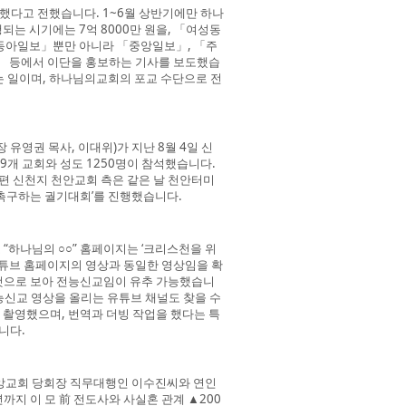
다고 전했습니다. 1~6월 상반기에만 하나
는 시기에는 7억 8000만 원을, 「여성동
 「동아일보」뿐만 아니라 「중앙일보」, 「주
」 등에서 이단을 홍보하는 기사를 보도했습
 일이며, 하나님의교회의 포교 수단으로 전
영권 목사, 이대위)가 지난 8월 4일 신
9개 교회와 성도 1250명이 참석했습니다.
편 신천지 천안교회 측은 같은 날 천안터미
 촉구하는 궐기대회’를 진행했습니다.
“하나님의 ○○” 홈페이지는 ‘크리스천을 위
유튜브 홈페이지의 영상과 동일한 영상임을 확
 것으로 보아 전능신교임이 유추 가능했습니
능신교 영상을 올리는 유튜브 채널도 찾을 수
이 촬영했으며, 번역과 더빙 작업을 했다는 특
니다.
중앙교회 당회장 직무대행인 이수진씨와 연인
까지 이 모 前 전도사와 사실혼 관계 ▲200