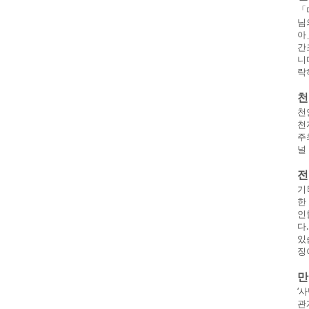
「
님
아
간
니
락
천
천
천
주
널
전
기
한
인
다
있
징
만
‘
관