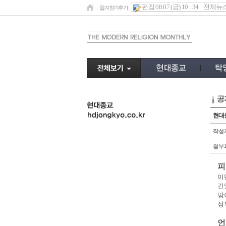
편집 08.07 (금) 10 : 34
전체뉴
즐겨찾기추가
공
undefined
현대종
작성
첨부
피
이
긴
땅
정
언