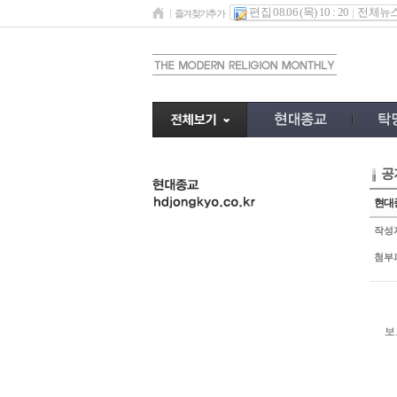
편집 08.06 (목) 10 : 20
전체뉴
즐겨찾기추가
공
undefined
현대종
작성
첨부
보