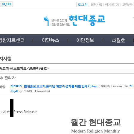
스
로그인
20,149
회원가입
마이페이지
고객센터
지사항
교 제공 보도자료 <2020년 9월호>
관리자
자:
,
20200827_현대종교 보도자료(이단 예방과 경계를 위한 반세기).hwp
(58.0KB)
Download: 24
20
파일:
기.pdf
(537.0KB)
Download: 24
도자료
Press Release
월간 현대종교
Modern Religion Monthly