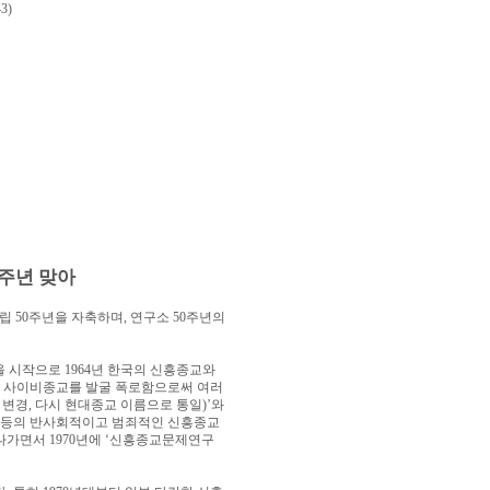
3)
주년 맞아
설립
50
주년을 자축하며
,
연구소
50
주년의
을 시작으로
1964
년 한국의 신흥종교와
 사이비종교를 발굴 폭로함으로써 여러
 변경
,
다시 현대종교 이름으로 통일
)’
와
등의 반사회적이고 범죄적인 신흥종교
 나가면서
1970
년에
‘
신흥종교문제연구