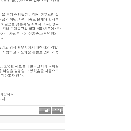
다
.
특히
1970
년대부터 일부 타락한 신흥
심을 두기 어려웠던 시대에 연구소의 설
작금의 이단
,
사이비종교 문제와 반사회
 해결점을 찾는데 일조했다
.
셋째
,
정부
기 위해 현대종교와 함께
2000
년도에
<
한
수가
『
사료 한국의 신흥종교
(
탁명환의
렀다
.
그리고 영적 황무지에서 개척자의 역할
 사랑하고 기도해준 분들로 인해 가능
고
,
소중한 자료들이 한국교회에 나눠질
물 역할을 감당할 수 있었음을 자긍으로
 다하고자 한다
.
 바랍니다
.
니다
.