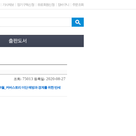
기사제보
정기구독신청
유료회원신청
장바구니
주문조회
75013
2020-08-27
조회:
등록일:
_9월_커버스토리 이단 예방과 경계를 위한 반세