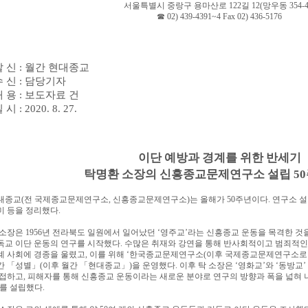
서울특별시 중랑구 용마산로
122
길
12(
망우동
354-4
☎
02) 439-4391~4 Fax 02) 436-5176
발 신
:
월간 현대종교
수 신
:
담당기자
내 용
:
보도자료 건
일 시
: 2020. 8. 27.
이단 예방과 경계를 위한 반세기
탁명환 소장의 신흥종교문제연구소 설립
50
대종교
(
전 국제종교문제연구소
,
신흥종교문제연구소
)
는 올해가
50
주년이다
.
연구소 
미 등을 정리했다
.
 소장은
1956
년 전라북도 일원에서 일어났던
‘
영주교
’
라는 신흥종교 운동을 목격한 것
독교 이단 운동의 연구를 시작했다
.
수많은 취재와 강연을 통해 반사회적이고 범죄적인
례 사회에 경종을 울렸고
,
이를 위해
‘
한국종교문제연구소
(
이후 국제종교문제연구소로
간
「
성별
」
(
이후 월간
「
현대종교
」
)
을 운영했다
.
이후 탁 소장은
‘
영화교
’
와
‘
동방교
’
 접하고
,
피해자를 통해 신흥종교 운동이라는 새로운 분야로 연구의 방향과 폭을 넓혀
를 설립했다
.