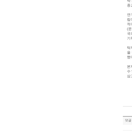
탁
종
연
립
적
(
문
국
기
탁
을
했
본
수
삼
댓글 