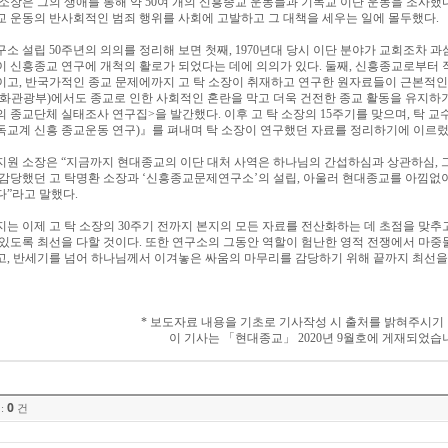
 소장은 그의 생애를 통해 약
50
여 개의 신흥종교 운동들과 기독교 이단 운동을 조사했
교 운동의 반사회적인 범죄 행위를 사회에 고발하고 그 대책을 세우는 일에 몰두했다
.
구소 설립
50
주년의 의의를 정리해 보면 첫째
, 1970
년대 당시 이단 분야가 교회조차 과
이 신흥종교 연구에 개척의 활로가 되었다는 데에 의의가 있다
.
둘째
,
신흥종교로부터 
이고
,
반국가적인 종교 문제에까지 고 탁 소장이 취재하고 연구한 원자료들이 근본적인
화관광부
)
에서도 종교로 인한 사회적인 혼란을 막고 더욱 건전한 종교 활동을 유지하
의 종교단체 실태조사 연구집
>
을 발간했다
.
이후 고 탁 소장의
15
주기를 맞으며
,
탁 교
독교계 신흥 종교운동 연구
)
』
를 펴내며 탁 소장이 연구했던 자료를 정리하기에 이르
지원 소장은
“
지금까지 현대종교의 이단 대처 사역은 하나님의 간섭하심과 상관하심
,
 감당했던 고 탁명환 소장과
‘
신흥종교문제연구소
’
의 설립
,
아울러 현대종교를 아낌없이
다
”
라고 말했다
.
지는 이제 고 탁 소장의
30
주기 전까지 본지의 모든 자료를 전산화하는 데 초점을 맞추
 있도록 최선을 다할 것이다
.
또한 연구소의 그동안 역할이 험난한 영적 전쟁에서 마중
고
,
반세기를 넘어 하나님께서 이겨놓은 싸움의 마무리를 감당하기 위해 끝까지 최선을
*
보도자료 내용을 기초로 기사작성 시 출처를 밝혀주시기
이 기사는
「
현대종교
」
2020
년
9
월호에 게재되었습
0
:
건