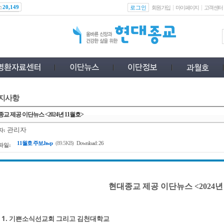
스
로그인
20,149
회원가입
마이페이지
고객센터
지사항
교 제공 이단뉴스 <2024년 11월호>
관리자
자:
11월호 주보.hwp
(89.5KB)
Download: 26
파일:
현대종교 제공 이단뉴스 <2024년
1. 기쁜소식선교회 그리고 김천대학교