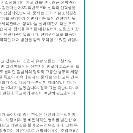
 기소선화 되어 가고 있습니다. 최근 신학과가
 김천대는 2025학년도부터 신학과 신학생을
가 선임되었습니다. 문제는 그가 기쁜소식김천
학과를 운영하게 되면서 이단들의 건전하지 못
내체육관에서 ‘행복나눔 실버 대잔치’라는 프로
습니다. 행사를 주최한 대한실버회 노용조 회장
의 유관기관이었습니다. 전방위적으로 활동하
적극적인 대처 방안을 함께 모색할 수 있길 바랍니
고 있습니다. 신천지 유관 언론인 「천지일
지만 그의 행보에는 신천지의 민낯이 고스란히 드
로 불리던 김남희의 탈퇴와 고동안 총무의 제명
한 폭로와 계속되는 제명 문제로 인한 고위 간부
만희가 직접 나섰다는 분석이 지배적입니다. 대
 90세가 넘었습니다. 결국 그는 죽습니다. 후
에 관한 한국교회의 관심이 여전히 필요합니다.
퇴가 늘어나고 있는 현실은 대단히 고무적이며,
제, 재정 비리 등 비윤리적인 행위를 발견한 후
깨닫고 가던 길을 돌아오는 경우입니다. 그럼 목
를 줬다는 이유만으로 배척해야 하는 것일까요?