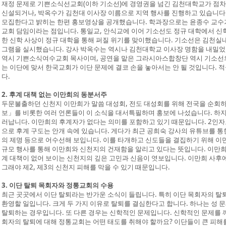
재정 문제로 기쁜소식선교회(이하 기소선)에 경영권을 넘긴 김천대학교가 점차
신설되거나, 박옥수가 김천대 이사장 이름으로 지역 행사를 진행하고 있습니다.
모집한다고 밝히는 한편 홍보영상을 공개했습니다. 학과장으로는 윤종수 교수
교회 담임이라는 점입니다. 통일교, 안식교에 이어 기소선도 정규 대학에서 신
한 신학 사상이 정규 대학을 통해 퍼질 위기를 맞이했습니다. 기소선은 김천실
그램을 실시했습니다. 강사 박옥수는 역시나 김천대학교 이사장 명함을 내밀었
역시 기쁜소식여수교회 목사이며, 공연을 맡은 그라시아스합창단 역시 기소선
는 이단에 맞서 한국교회가 이단 문제에 결코 손을 놓아서는 안 될 것입니다. 
다.
2. 후계 대책 없는 이만희의 동분서주
두문불출하던 신천지 이만희가 말씀 대성회, 전도 대성회를 위해 전국을 순회하
보」를 비롯한 여러 언론들이 이 소식을 대서특필하며 홍보에 나섰습니다. 하
러납니다. 이만희의 후계자가 없다는 의미를 포함하고 있기 때문입니다. 2인자
으로 후계 구도는 안개 속에 있습니다. 게다가 최근 공희숙 강사의 유튜브를 통
의 제명 등으로 어수선해 보입니다. 이를 타개하고 신도들을 결집하기 위해 이
규모 행사를 통해 이만희와 신천지의 건재함을 알리고 있다는 뜻입니다. 이만희는
계 대책이 없어 보이는 신천지의 깊은 고민과 신음이 엿보입니다. 이만희 사후
그래야 제2, 제3의 신천지 피해를 막을 수 있기 때문입니다.
3. 이단 탈퇴 목회자와 정통교회의 수용
최근 곳곳에서 이단 탈퇴라는 반가운 소식이 들립니다. 특히 이단 목회자의 탈
환영할 일입니다. 크게 두 가지 이유로 탈퇴를 결심한다고 합니다. 하나는 성 문
탈퇴하는 경우입니다. 또 다른 경우는 신학적인 문제입니다. 신학적인 문제를 
회자의 탈퇴에 대해 정통교회는 어떤 태도를 취해야 할까요? 이단들이 큰 피해