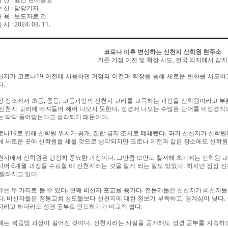
수 신
:
담당기자
내 용
:
보도자료 건
일 시
: 2024. 03. 11.
코로나 이후 변신하는 신천지 신학원 현주소
기존 거점 이전 및 확장 시도, 전국 각지에서 감지
천지가 코로나19 이전에 사용하던 거점의 이전과 확장을 통해 새로운 변화를 시도하
다.
정 장소에서 초등, 중등, 고등과정의 신천지 교리를 교육하는 과정을 신학원이라고 부
 신천지 교리에 빠져들어 헤어 나오지 못한다. 성경에 나오는 수많은 단어를 비성경적
는 딱딱 들어맞는다고 생각되기 때문이다.
로나19로 인해 신학원 위치가 공개, 집합 금지 조치로 폐쇄됐다. 과거 신천지가 신학원
에 새로운 곳에 신학원을 세울 것으로 생각되지만 코로나 이전과 같은 장소에도 신학원
천지에서 신학원은 굉장히 중요한 과정이다. 그만큼 보안도 철저해 초기에는 신학원 교
지어 6개월 과정을 수료할 때 신천지라는 것을 알게 되는 일도 있었다. 하지만 점점 
 빨라지고 있다.
유는 두 가지로 볼 수 있다. 첫째 비신자 포교율 증가다. 전문가들은 신천지가 비신자
다. 비신자들은 정통교회 성도들보다 신천지에 대한 정보가 부족하고, 경계심이 낮다.
지라고 하더라도 성경 공부로 인도하기가 비교적 쉽다.
째는 복음방 과정이 길어진 것이다. 신천지라는 사실을 공개해도 성경 공부를 지속하도