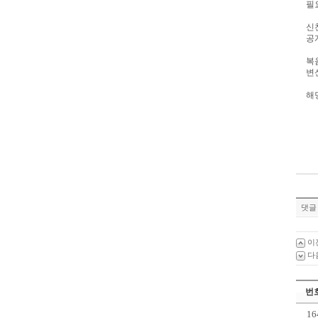
필
신
공
복
변
해
댓글 
이
다
번
16