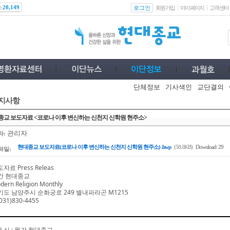
스
로그인
20,149
회원가입
마이페이지
고객센터
단체정보
기사색인
교단결의
지사항
종교 보도자료 <코로나 이후 변신하는 신천지 신학원 현주소>
관리자
자:
현대종교 보도자료(코로나 이후 변신하는 신천지 신학원 현주소) .hwp
(58.0KB)
Download: 29
파일:
자료 Press Releas
간 현대종교
dern Religion Monthly
기도 남양주시 순화궁로
249
별내파라곤
M1215
031)830-4455
발 신
:
월간 현대종교