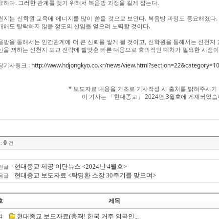
요하다. 그러한 관계를 맺기 위해서 복음방 과정을 길게 잡는다.
천지는 신학원 교육에 에너지를 많이 쏟을 것으로 보인다. 복음방 과정도 중요해졌다.
개해도 탈락하지 않을 정도의 신임을 얻으려 노력할 것이다.
음방을 통해서는 인간관계에 더 큰 신뢰를 쌓게 될 것이고, 신학원을 통해서는 신천지 
신을 꾀하는 신천지 포교 전략에 발맞춘 빠른 대응으로 효과적인 대처가 필요한 시점이
당기사링크 :
http://www.hdjongkyo.co.kr/news/view.html?section=22&category
* 보도자료 내용을 기초로 기사작성 시 출처를 밝혀주시기
이 기사는 「현대종교」 2024년 3월호에 게재되었습
0
:
건
현대종교 제공 이단뉴스 <2024년 4월호>
전글
현대종교 보도자료 <탁명환 소장 30주기를 맞으며>
음글
호
제목
4
현대종교 보도자료(충격! 한국 거주 외국인...