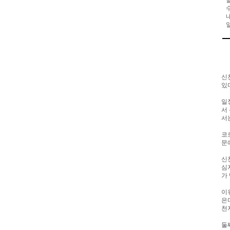
신
있
일
서
서
코
문
신
심
가
이
은
천
둘