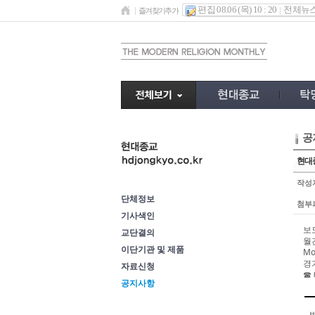
편집 08.06 (목) 10 : 20
전체뉴
즐겨찾기추가
공
이단정보
현대
작성
단체정보
첨부
기사색인
보도
교단결의
월
이단기관 및 제품
Mo
경
자료신청
☎
공지사항