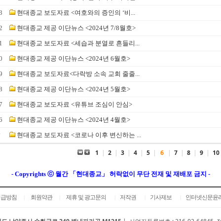
3
현대종교 보도자료 <여호와의 증인의 ‘비...
2
현대종교 제공 이단뉴스 <2024년 7/8월호>
1
현대종교 보도자료 <세습과 분열로 흔들리...
0
현대종교 제공 이단뉴스 <2024년 6월호>
9
현대종교 보도자료<다락방 소속 교회 줄줄...
8
현대종교 제공 이단뉴스 <2024년 5월호>
7
현대종교 보도자료 <유튜브 조심이 안심>
6
현대종교 제공 이단뉴스 <2024년 4월호>
☞
현대종교 보도자료 <코로나 이후 변신하는 ...
1
|
2
|
3
|
4
|
5
|
6
|
7
|
8
|
9
|
10
- Copyrights ⓒ 월간 「현대종교」 허락없이 무단 전재 및 재배포 금지 -
취급방침
회원약관
제휴 및 광고문의
저작권
기사제보
인터넷신문윤
|
|
|
|
|