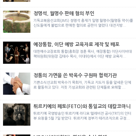
뉴
색
정명석, 월명수 판매 혐의 부인
기독교복음선교회(JMS) 정명석 총재가 일명 월명수(월명동 약수)를
신도들에게 불법으로 판매한 혐의로 공판이 열렸다.대전지방...
예장통합, 이단 예방 교육자료 제작 및 배포
대한예수교장로회 통합(총회장 정훈 목사, 예장통합) 이단사이비대
책위원회(위원장 김태수 목사, 이대위)에서 이단 예방 교육자...
정통의 가면을 쓴 박옥수 구원파 협력기관
기쁜소식선교회 박옥수가 목회자, 기독교 지도자 등을 앞세운 단체
로 활동하고 있다. 자칫 기성교회와 관련된 단체들로 오해할 ...
튀르키예의 페토(FETO)와 통일교의 데칼코마니
튀르키예 국영방송인 튀르키예 라디오 텔레비전 공사(TRT)의 인터
뷰 요청을 5월 7일 받았다. 튀르키예 정부가 테러조직으로 규정...