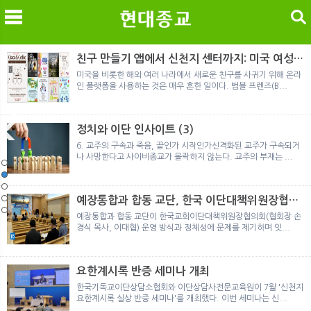
검색
친구 만들기 앱에서 신천지 센터까지: 미국 여성이
경험한 9개월 포섭의 전 과정
미국을 비롯한 해외 여러 나라에서 새로운 친구를 사귀기 위해 온라
인 플랫폼을 사용하는 것은 매우 흔한 일이다. 범블 프렌즈(B...
메
검
정치와 이단 인사이트 (3)
6. 교주의 구속과 죽음, 끝인가 시작인가신격화된 교주가 구속되거
나 사망한다고 사이비종교가 몰락하지 않는다. 교주의 부재는 ...
노르웨이 재판이 남긴 흔적
정통의 가면을 쓴 박옥수 구원파 협력기관
일본 통일교, 해산명령 이후 본격적인 청산 절차 돌입
여호와의 증인 2세와 학교생활
「현대종교」, 주님의교회 민사소송에 승소
노르웨이 재판이 남긴 흔적
정통의 가면을 쓴 박옥수 구원파 협력기관
예장통합과 합동 교단, 한국 이단대책위원장협의
회 탈퇴
예장통합과 합동 교단이 한국교회이단대책위원장협의회(협회장 손
경식 목사, 이대협) 운영 방식과 정체성에 문제를 제기하며 잇...
요한계시록 반증 세미나 개최
한국기독교이단상담소협회와 이단상담사전문교육원이 7월 '신천지
요한계시록 실상 반증 세미나'를 개최했다. 이번 세미나는 신...