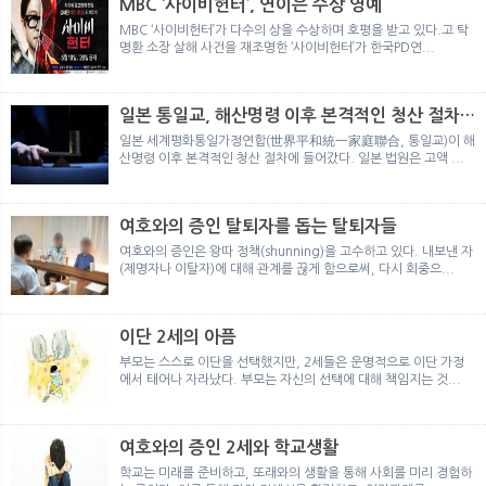
MBC ‘사이비헌터’, 연이은 수상 영예
MBC ‘사이비헌터’가 다수의 상을 수상하며 호평을 받고 있다.고 탁
명환 소장 살해 사건을 재조명한 ‘사이비헌터’가 한국PD연...
일본 통일교, 해산명령 이후 본격적인 청산 절차
돌입
일본 세계평화통일가정연합(世界平和統一家庭聯合, 통일교)이 해
산명령 이후 본격적인 청산 절차에 들어갔다. 일본 법원은 고액 ...
여호와의 증인 탈퇴자를 돕는 탈퇴자들
여호와의 증인은 왕따 정책(shunning)을 고수하고 있다. 내보낸 자
(제명자나 이탈자)에 대해 관계를 끊게 함으로써, 다시 회중으...
이단 2세의 아픔
부모는 스스로 이단을 선택했지만, 2세들은 운명적으로 이단 가정
에서 태어나 자라났다. 부모는 자신의 선택에 대해 책임지는 것...
여호와의 증인 2세와 학교생활
학교는 미래를 준비하고, 또래와의 생활을 통해 사회를 미리 경험하