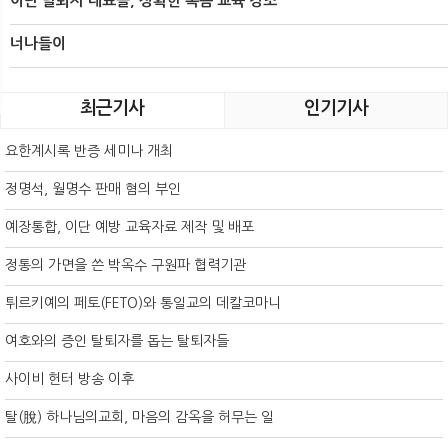
이단 탈퇴자 대표들, 정확한 복음 교육 강조
너나들이
최근기사
인기기사
요한계시록 반증 세미나 개최
정명석, 월명수 판매 혐의 부인
예장통합, 이단 예방 교육자료 제작 및 배포
정통의 가면을 쓴 박옥수 구원파 협력기관
튀르키예의 페토(FETO)와 통일교의 데칼코마니
여호와의 증인 탈퇴자를 돕는 탈퇴자들
사이비 헌터 방송 이후
탈(脫) 하나님의교회, 마음의 감옥을 허무는 일