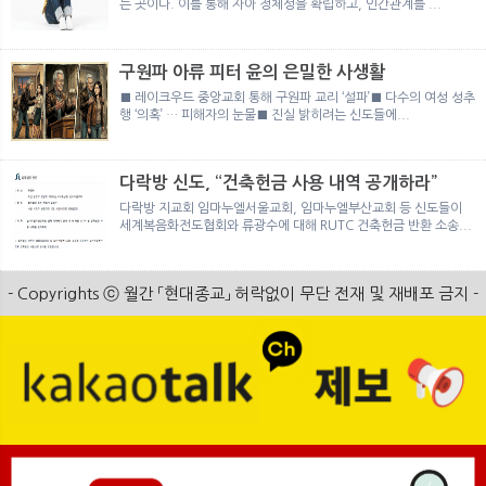
는 곳이다. 이를 통해 자아 정체성을 확립하고, 인간관계를 ...
구원파 아류 피터 윤의 은밀한 사생활
■ 레이크우드 중앙교회 통해 구원파 교리 ‘설파’■ 다수의 여성 성추
행 ‘의혹’ … 피해자의 눈물■ 진실 밝히려는 신도들에...
다락방 신도, “건축헌금 사용 내역 공개하라”
다락방 지교회 임마누엘서울교회, 임마누엘부산교회 등 신도들이
세계복음화전도협회와 류광수에 대해 RUTC 건축헌금 반환 소송...
- Copyrights ⓒ 월간 「현대종교」 허락없이 무단 전재 및 재배포 금지 -