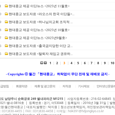
1
현대종교 제공 이단뉴스 <2025년 11월호>
0
현대종교 보도자료 <라오스의 한국 이단들>...
9
현대종교 보도자료 <하나님의교회 조직적 ...
8
현대종교 제공 이단뉴스 <2025년 10월호>
7
현대종교 제공 이단뉴스 <2025년9월호>
6
현대종교 보도자료 <출국금지당한 이단 교...
5
현대종교 보도자료 <탈퇴자 재입교 권유하...
1
|
2
|
3
|
4
|
5
|
6
|
7
|
8
|
9
|
10
- Copyrights ⓒ 월간 「현대종교」 허락없이 무단 전재 및 재배포 금지 -
취급방침
회원약관
제휴 및 광고문의
저작권
기사제보
인터넷신문윤
|
|
|
|
|
도 남양주시 순화궁로 249 별내파라곤 M1215
|
사업자등록번호 : 216-02-64845
2021-별내-0816호 | 등록번호 : 경기, 아53048 | 등록일자 : 2016년 3월 31일 | 발
명:월간현대종교 | 대표자,발행인 : 탁지원 | 청소년보호책임자, 개인정보관리책임자,
 : 031)
830-4455
| FAX : 031)830-4458 | 이메일 :
hd4391@hdjongkyo.co.kr