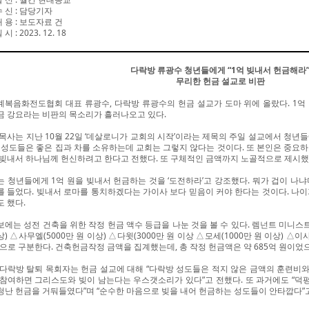
수 신
:
담당기자
내 용
:
보도자료 건
일 시
: 2023. 12. 18
다락방 류광수 청년들에게 “1억 빚내서 헌금해라
무리한 헌금 설교로 비판
계복음화전도협회 대표 류광수, 다락방 류광수의 헌금 설교가 도마 위에 올랐다. 1억
금 강요라는 비판의 목소리가 흘러나오고 있다.
 목사는 지난 10월 22일 ‘데살로니가 교회의 시작’이라는 제목의 주일 설교에서 청년
. 성도들은 좋은 집과 차를 소유하는데 교회는 그렇지 않다는 것이다. 또 본인은 중요
 빚내서 하나님께 헌신하려고 한다고 전했다. 또 구체적인 금액까지 노골적으로 제시했
는 청년들에게 1억 원을 빚내서 헌금하는 것을 ‘도전하라’고 강조했다. 뭐가 겁이 나
를 들었다. 빚내서 로마를 통치하겠다는 가이사 보다 믿음이 커야 한다는 것이다. 나
도 했다.
보에는 성전 건축을 위한 작정 헌금 액수 등급을 나눈 것을 볼 수 있다. 렘넌트 미니스트
) △사무엘(5000만 원 이상) △다윗(3000만 원 이상 △모세(1000만 원 이상) △이사
)으로 구분한다. 건축헌금작정 금액을 집계했는데, 총 작정 헌금액은 약 685억 원이었으며
 다락방 탈퇴 목회자는 헌금 설교에 대해 “다락방 성도들은 적지 않은 금액의 훈련비와
 참여하면 그리스도와 빚이 남는다는 우스갯소리가 있다”고 전했다. 또 과거에도 “덕평 RU
청난 헌금을 거둬들였다”며 “순수한 마음으로 빚을 내어 헌금하는 성도들이 안타깝다”고