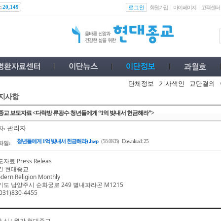
스
로그인
20,149
회원가입
마이페이지
고객센터
단체정보
기사색인
교단결의
지사항
교 보도자료 <다락방 류광수 청년들에게 “1억 빚내서 헌금해라”>
관리자
자:
청년들에게 1억 빚내서 헌금해라) .hwp
(58.0KB)
Download: 25
파일:
자료 Press Releas
간 현대종교
dern Religion Monthly
기도 남양주시 순화궁로
249
별내파라곤
M1215
031)830-4455
발 신
:
월간 현대종교