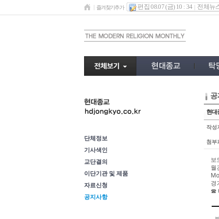
편집 08.07 (금) 10 : 34
전체뉴
즐겨찾기추가
공
이단정보
현대종
작성
단체정보
첨부
기사색인
보도
교단결의
월
이단기관 및 제품
Mo
경
자료신청
☎
공지사항