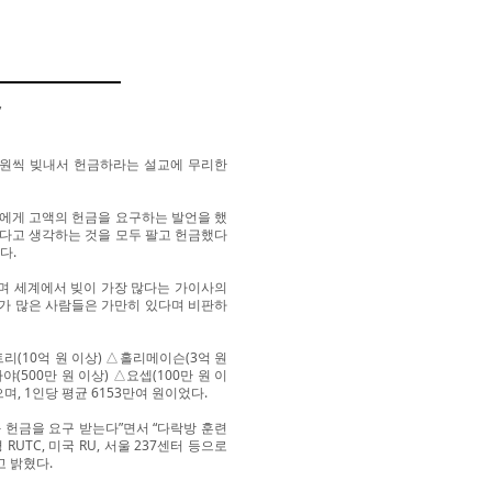
”
 원씩 빚내서 헌금하라는 설교에 무리한
들에게 고액의 헌금을 요구하는 발언을 했
하다고 생각하는 것을 모두 팔고 헌금했다
다.
냐며 세계에서 빚이 가장 많다는 가이사의
이가 많은 사람들은 가만히 있다며 비판하
리(10억 원 이상) △홀리메이슨(3억 원
야(500만 원 이상) △요셉(100만 원 이
, 1인당 평균 6153만여 원이었다.
 헌금을 요구 받는다”면서 “다락방 훈련
TC, 미국 RU, 서울 237센터 등으로
 밝혔다.