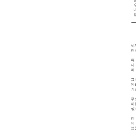
세
헌
류
다
며
그
예
기
주
이상
상
한
에
엄