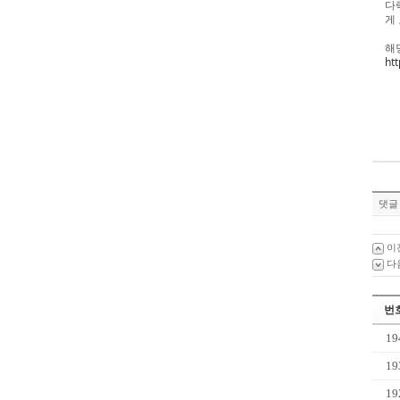
다
게
해
ht
댓글 
이
다
번
19
19
19