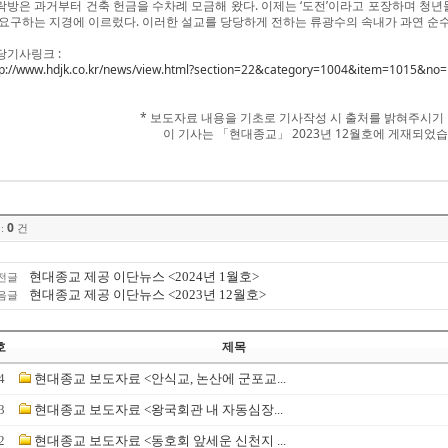
락방은 과거부터 건축 헌금을 수차례 모금해 왔다. 이제는 ‘도전’이라고 포장하며 청
 요구하는 지경에 이르렀다. 이러한 설교를 당당하게 전하는 류광수의 속내가 과연 순수
당기사링크 :
tp://www.hdjk.co.kr/news/view.html?section=22&category=1004&item=1015&no
* 보도자료 내용을 기초로 기사작성 시 출처를 밝혀주시기
이 기사는 「현대종교」 2023년 12월호에 게재되었습니
0
:
건
현대종교 제공 이단뉴스 <2024년 1월호>
전글
현대종교 제공 이단뉴스 <2023년 12월호>
음글
호
제목
4
현대종교 보도자료 <안식교, 논산에 군포교...
3
현대종교 보도자료 <왕국회관 내 자동심장...
2
현대종교 보도자료 <동호회 앞세운 신천지 ...