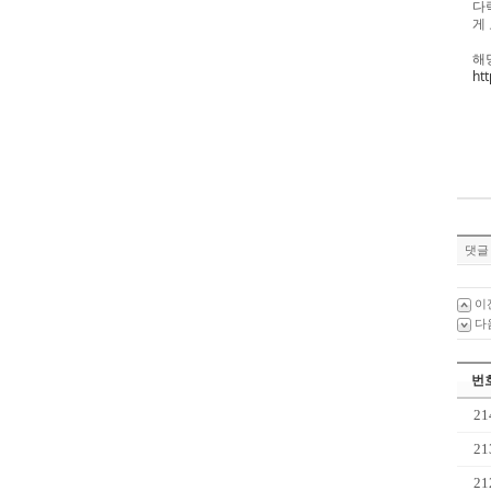
다
게
해
ht
댓글 
이
다
번
21
21
21