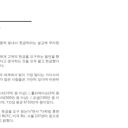
”
 원씩 빚내서 헌금하라는 설교에 무리한
들에게 고액의 헌금을 요구하는 발언을 했
하다고 생각하는 것을 모두 팔고 헌금했다
다.
냐며 세계에서 빚이 가장 많다는 가이사의
이가 많은 사람들은 가만히 있다며 비판하
리(10억 원 이상) △홀리메이슨(3억 원
야(500만 원 이상) △요셉(100만 원 이
, 1인당 평균 6153만여 원이었다.
 헌금을 요구 받는다”면서 “다락방 훈련
TC, 미국 RU, 서울 237센터 등으로
 밝혔다.