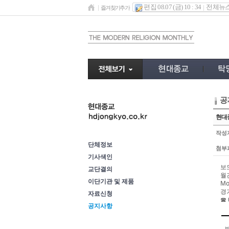
편집 08.07 (금) 10 : 34
전체뉴
즐겨찾기추가
공
이단정보
현대종
작성
단체정보
첨부
기사색인
보도
교단결의
월
이단기관 및 제품
Mo
경
자료신청
☎
공지사항