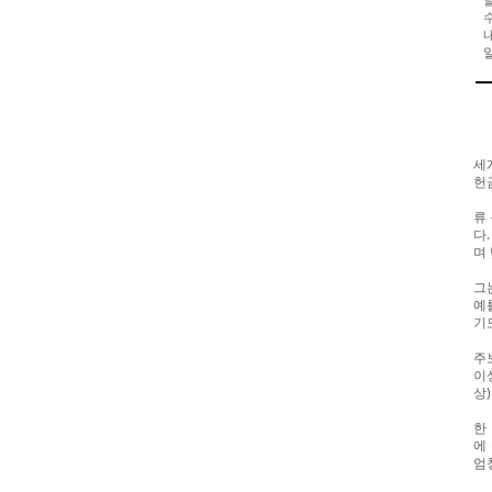
세
헌
류
다
며
그
예
기
주
이상
상
한
에
엄