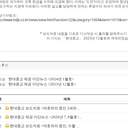
락방은 과거부터 건축 헌금을 수차례 모금해 왔다. 이제는 ‘도전’이라고 포장하며 청
 요구하는 지경에 이르렀다. 이러한 설교를 당당하게 전하는 류광수의 속내가 과연 순수
당기사링크 :
tp://www.hdjk.co.kr/news/view.html?section=22&category=1004&item=1015&no
* 보도자료 내용을 기초로 기사작성 시 출처를 밝혀주시기
이 기사는 「현대종교」 2023년 12월호에 게재되었습니
0
:
건
현대종교 제공 이단뉴스 <2024년 1월호>
전글
현대종교 제공 이단뉴스 <2023년 12월호>
음글
호
제목
4
현대종교 보도자료 <여호와의 증인 2세와 ...
3
현대종교 제공 이단뉴스 <2026년 7, 8월호>...
2
현대종교 보도자료 <여호와의 증인, 수혈 ...