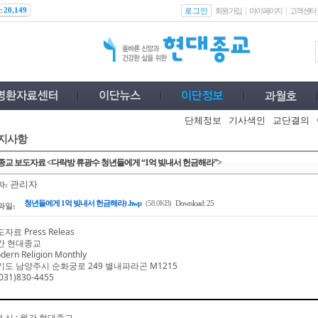
스
로그인
20,149
회원가입
마이페이지
고객센터
단체정보
기사색인
교단결의
지사항
교 보도자료 <다락방 류광수 청년들에게 “1억 빚내서 헌금해라”>
관리자
자:
청년들에게 1억 빚내서 헌금해라) .hwp
(58.0KB)
Download: 25
파일:
자료 Press Releas
간 현대종교
dern Religion Monthly
기도 남양주시 순화궁로
249
별내파라곤
M1215
031)830-4455
발 신
:
월간 현대종교