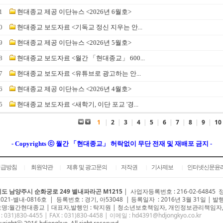
1
현대종교 제공 이단뉴스 <2026년 6월호>
0
현대종교 보도자료 <기독교 정신 지우는 안...
9
현대종교 제공 이단뉴스 <2026년 5월호>
8
현대종교 보도자료 <월간 「현대종교」 600...
7
현대종교 보도자료 <유튜브로 광고하는 안...
6
현대종교 제공 이단뉴스 <2026년 4월호>
5
현대종교 보도자료 <새학기, 이단 포교 '경...
1
|
2
|
3
|
4
|
5
|
6
|
7
|
8
|
9
|
10
- Copyrights ⓒ 월간 「현대종교」 허락없이 무단 전재 및 재배포 금지 -
취급방침
회원약관
제휴 및 광고문의
저작권
기사제보
인터넷신문윤
|
|
|
|
|
도 남양주시 순화궁로 249 별내파라곤 M1215
|
사업자등록번호 : 216-02-64845
2021-별내-0816호 | 등록번호 : 경기, 아53048 | 등록일자 : 2016년 3월 31일 | 발
명:월간현대종교 | 대표자,발행인 : 탁지원 | 청소년보호책임자, 개인정보관리책임자,
 : 031)
830-4455
| FAX : 031)830-4458 | 이메일 :
hd4391@hdjongkyo.co.kr