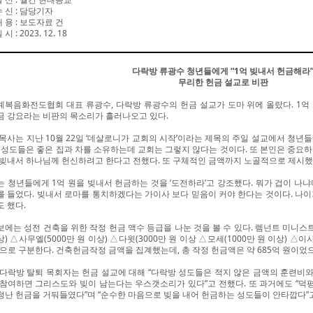
수 신
:
담당기자
내 용
:
보도자료 건
일 시
: 2023. 12. 18
다락방 류광수 청년들에게 “1억 빚내서 헌금해라
무리한 헌금 설교로 비판
계복음화전도협회 대표 류광수, 다락방 류광수의 헌금 설교가 도마 위에 올랐다. 1억
금 강요라는 비판의 목소리가 흘러나오고 있다.
 목사는 지난 10월 22일 ‘데살로니가 교회의 시작’이라는 제목의 주일 설교에서 청년
. 성도들은 좋은 집과 차를 소유하는데 교회는 그렇지 않다는 것이다. 또 본인은 중요
 빚내서 하나님께 헌신하려고 한다고 전했다. 또 구체적인 금액까지 노골적으로 제시했
는 청년들에게 1억 원을 빚내서 헌금하는 것을 ‘도전하라’고 강조했다. 뭐가 겁이 나
를 들었다. 빚내서 로마를 통치하겠다는 가이사 보다 믿음이 커야 한다는 것이다. 나
도 했다.
보에는 성전 건축을 위한 작정 헌금 액수 등급을 나눈 것을 볼 수 있다. 렘넌트 미니스트
) △사무엘(5000만 원 이상) △다윗(3000만 원 이상 △모세(1000만 원 이상) △이사
)으로 구분한다. 건축헌금작정 금액을 집계했는데, 총 작정 헌금액은 약 685억 원이었으며
 다락방 탈퇴 목회자는 헌금 설교에 대해 “다락방 성도들은 적지 않은 금액의 훈련비와
 참여하면 그리스도와 빚이 남는다는 우스갯소리가 있다”고 전했다. 또 과거에도 “덕평 RU
청난 헌금을 거둬들였다”며 “순수한 마음으로 빚을 내어 헌금하는 성도들이 안타깝다”고