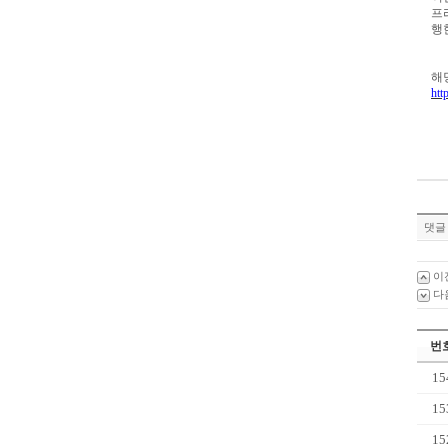
프
행
해
htt
댓글 
이
다
번
15
15
15