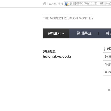
편집 08.06 (목) 10 : 20
전체뉴
즐겨찾기추가
공
undefined
현대
작성
첨부
보