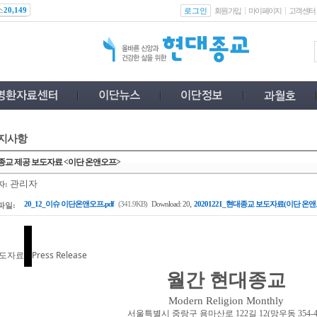
스
로그인
20,149
회원가입
마이페이지
고객센터
지사항
종교 제공 보도자료 <이단 온앤오프>
관리자
자:
,
20_12_이슈 이단온앤오프.pdf
(341.9KB)
Download: 20
20201221_현대종교 보도자료(이단 온앤오
파일:
도자료
Press Release
월간 현대종교
Modern Religion Monthly
서울특별시 중랑구 용마산로
122
길
12(
망우동
354-4