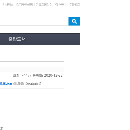
기사제보
정기구독신청
유료회원신청
장바구니
주문조회
74487
2020-12-22
조회:
등록일:
프).hwp
(54.5KB)
Download: 17
3)