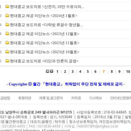
1
현대종교 보도자료 <신천지, 10만 수료식의...
0
현대종교 제공 이단뉴스 <2024년 1월호>
9
현대종교 보도자료 <다락방 류광수 청년들...
8
현대종교 제공 이단뉴스 <2023년 12월호>
7
현대종교 제공 이단뉴스 <2023년 11월호>
6
현대종교 제공 이단뉴스 <2023년 10월호>
5
현대종교 보도자료 <이단과 언론의 공생>
1
|
2
|
3
|
4
|
5
|
6
|
7
|
8
|
9
|
10
- Copyrights ⓒ 월간 「현대종교」 허락없이 무단 전재 및 재배포 금지 -
취급방침
회원약관
제휴 및 광고문의
저작권
기사제보
인터넷신문윤
|
|
|
|
|
도 남양주시 순화궁로 249 별내파라곤 M1215
|
사업자등록번호 : 216-02-64845
2021-별내-0816호 | 등록번호 : 경기, 아53048 | 등록일자 : 2016년 3월 31일 | 발
명:월간현대종교 | 대표자,발행인 : 탁지원 | 청소년보호책임자, 개인정보관리책임자,
 : 031)
830-4455
| FAX : 031)830-4458 | 이메일 :
hd4391@hdjongkyo.co.kr
yrightⓒ 2016 hdjongkyo. All right reserved