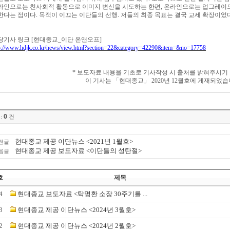
라인으로는 친사회적 활동으로 이미지 변신을 시도하는 한편
,
온라인으로는 업그레이드
한다는 점이다
.
목적이 이끄는 이단들의 선행
.
저들의 최종 목표는 결국 교세 확장이었
당기사 링크
[
현대종교
_
이단 온앤오프
]
p://www.hdjk.co.kr/news/view.html?section=22&category=42290&item=&no=17758
*
보도자료 내용을 기초로 기사작성 시 출처를 밝혀주시기
이 기사는
「
현대종교
」
2020
년
12
월호에 게재되었습
0
:
건
현대종교 제공 이단뉴스 <2021년 1월호>
전글
현대종교 제공 보도자료 <이단들의 성탄절>
음글
호
제목
4
현대종교 보도자료 <탁명환 소장 30주기를 ...
3
현대종교 제공 이단뉴스 <2024년 3월호>
2
현대종교 제공 이단뉴스 <2024년 2월호>