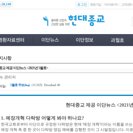
스
로그인
20,149
회원가입
마이페이지
고객센터
지사항
교 제공 이단뉴스 <2021년 5월호>
관리자
자:
5월호 주보.hwp
(16.5KB)
Download: 40
파일:
현대종교 제공 이단뉴스 <2021년
1. 예장개혁 다락방 어떻게 봐야 하나요?
한국교회로부터 이단으로 규정된 다락방은 현재 ‘예장 개혁’이라는 이름을 쓰는 몇
예장 개혁 측 중 한 곳이 다락방 영입 예배를 강행한 것이 그 시발점입니다. 이