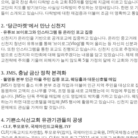
으며, 결국 찬성 측이 다락방 소속 교회 820개를 영입해 지금에 이르고 있습니
교단의 지도를 받기보다는 사실상 다락방이 주도하는 모양새입니다. 한편 모 
들이 소개되고 있습니다. 다락방에 대한 재검증과 더불어 조금 더 명확하고 통
2. ‘당근마켓’에서 만난 신천지
- 유튜브 브이로그와 인스타그램 등 온라인 포교 집중
신천지가 온라인을 기반으로 공개포교에 집중하고 있습니다. 온라인 중고거래 
신천지 청년이 유튜브를 통해 ‘브이로그(Vlog)’를 찍어 올리는 등 자신의 신
다. 또한 인스타그램을 통한 포교도 진행되고 있습니다. 신천지 신도로 추정되
법으로 신천지와 이만희에 대해 알려주겠다는 내용을 담고 있었습니다. 체제 
교전략에 주의를 기울여 피해자가 늘지 않도록 5월 가정의 달에 각 교회와 가정
3. JMS, 충남 금산 정착 본격화
- 월명동 본부 인근 마을 주민 집중 포교, 웨딩홀과 대둔산호텔 매입
JMS가 정명석 출소 이후 본부 조경 작업과 더불어 인근 지역 주민을 대상으로
동원하여 고액의 소나무를 구매, 조명 등을 새로 교체했는데 이 작업에 투입된 
습니다. JMS는 단독 주택을 매입해 신도 영입에도 박차를 가하고 있습니다. 
하는가 하면 대둔산호텔을 매입해 JMS 행사에 활용하고 있습니다. 신천지 같은
문제에도 관심을 가져야 할 것입니다.
4. 기쁜소식선교회 유관기관들의 공생
- CLF, 투모로우, 국제마인드교육원, IYF
CLF(기독교지도자연합), 투모로우(잡지), 국제마인드교육원, IYF(국제청소년
관으로 추정되는 곳입니다. CLF의 경우 최근 “2021 세계 기독교 부활절 연