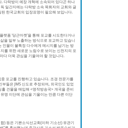
다. 다락방이 예장 개혁에 소속되어 있다곤 하나
기독 일간지에는 다락방 소속 목회자의 교회와 글
일된 한국교회의 입장표명이 필요해 보입니다.
플랫폼 ‘당근마켓’을 통해 포교를 시도한다거나
분과 삶을 일부 노출하는 방식으로 포교하고 있습니
는 인물이 불특정 다수에게 메시지를 남기는 방
유지를 위한 새로운 노림수로 보이는 신천지의 포
마다 더욱 관심을 기울여야 할 것입니다.
 집중 포교를 진행하고 있습니다. 조경 전문가를
인부들은 JMS 신도로 추정되며, 외국인도 있었
웨딩홀 건물을 매입해 <명작방송국> 개국을 준비
 유명 이단에 관심을 기울이는 만큼 다른 이단
연합) 등은 기쁜소식선교회(이하 기소선) 유관기
합예배”를 홍보했는데 주강사로 기소선 박옥수씨가