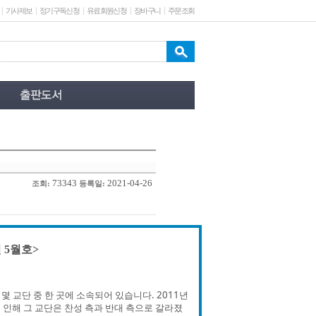
기사제보
정기구독신청
유료회원신청
장바구니
주문조회
73343
2021-04-26
조회:
등록일:
 5월호>
 교단 중 한 곳에 소속되어 있습니다. 2011년
로 인해 그 교단은 찬성 측과 반대 측으로 갈라졌