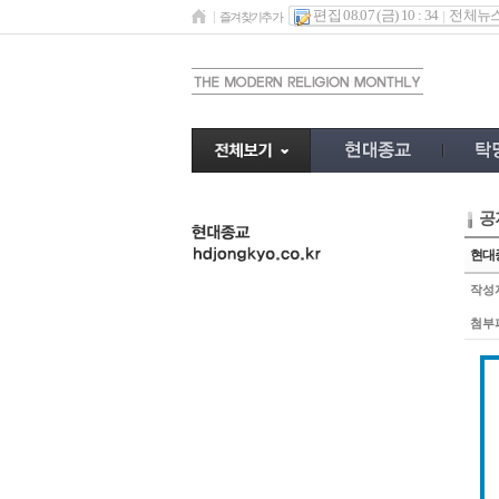
편집 08.07 (금) 10 : 34
전체뉴
즐겨찾기추가
공
undefined
현대종
작성
첨부