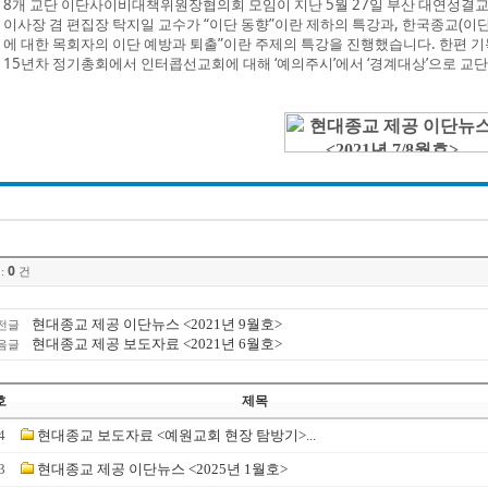
8개 교단 이단사이비대책위원장협의회 모임이 지난 5월 27일 부산 대연성결
이사장 겸 편집장 탁지일 교수가 “이단 동향”이란 제하의 특강과, 한국종교(이
에 대한 목회자의 이단 예방과 퇴출”이란 주제의 특강을 진행했습니다. 한편 기
15년차 정기총회에서 인터콥선교회에 대해 ‘예의주시’에서 ‘경계대상’으로 교
0
:
건
현대종교 제공 이단뉴스 <2021년 9월호>
전글
현대종교 제공 보도자료 <2021년 6월호>
음글
호
제목
4
현대종교 보도자료 <예원교회 현장 탐방기>...
3
현대종교 제공 이단뉴스 <2025년 1월호>