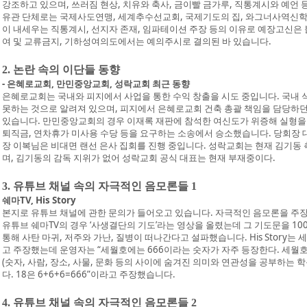
강조하고 있으며, 쓰러짐 현상, 치유와 축사, 금이빨 금가루, 직통계시와 예언
유관 단체로는 국제사도연맹, 세계추수선교회, 국제기도의 집, 와그너사역신학
이 내세우는 직통계시, 선지자 존재, 임파테이션 주장 등의 이유로 예장고신은
여 및 교류금지, 기하성여의도에서는 예의주시로 결의된 바 있습니다.
2. 논란 속의 이단들 동향
- 은혜로교회, 만민중앙교회, 성락교회 최근 동향
은혜로교회는 국내와 피지에서 사업을 통한 수익 창출을 시도 중입니다. 국내 
못하는 것으로 알려져 있으며, 피지에서 은혜로교회 건축 총괄 책임을 담당하던
있습니다. 만민중앙교회의 경우 이재록 재판에 참석한 여신도가 위증해 실형을
퇴직금, 연차휴가 미사용 수당 등을 요구하는 소송에서 승소했습니다. 당회장 
장 이복님은 비대면 랜선 은사 집회를 진행 중입니다. 성락교회는 현재 김기동 
며, 김기동의 감독 지위가 없어 성락교회 공식 대표는 현재 부재중이다.
3. 유튜브 채널 속의 자극적인 음모론들 1
쉐마TV, His Story
본지로 유튜브 채널에 관한 문의가 들어오고 있습니다. 자극적인 음모론을 주
유튜브 쉐마TV의 경우 ‘사생결단의 기도’라는 영상을 올렸는데 그 기도문을 1
통해 사탄 마귀, 저주와 가난, 질병이 떠나간다고 설파했습니다. His Story
는 
고 주장했는데 운영자는 “세월호에는 666이라는 숫자가 자주 등장한다. 세월호 
(숫자, 사람, 장소, 사물, 문화 등의 사이에 숨겨진 의미와 연관성을 공부하는 학문
다. 18은 6+6+6=666”이라고 주장했습니다.
4. 유튜브 채널 속의 자극적인 음모론들 2