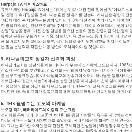
Harpajo TV, 데이비스하프
유튜브 채널 Harpajo TV
에서는 “휴거는 제3차 대전 전에 일어날 것”이라고 설파
일 ‘전쟁과 휴거’영상을 통해 “나는 환란 전 휴거를 믿는다. 하나님은 환란과 전
“제3차 대전 즉 핵전쟁은 분명히 일어난다. 3차 대전 전에 휴거가 일어나야 한다
한 영을 대적하는 찬양 연주곡”을 주제로 운영되는 데이비스하프라는 곳이 있습니다
찬양” 영상을 통해 “이전 찬양 앨범을 들으신 분들의 많은 간증처럼 악한 영의 
못하신 분들은 구토와 어지러움, 심란함, 이유 없는 분노 등의 현상이 나타날 
해 올바르지 못한 교리와 음모론, 음악 등으로 좋지 못한 영향을 미치는 이들이 
는 말씀 분별력과 적절한 대응 방안이 모색되어야 할 것입니다.
5. 하나님의교회 장길자 신격화 과정
하나님의교회는 장길자를 하늘 어머니라 부르며 신격화하고 있습니다. 1985년
장길자 우상화를 부인했고, 장길자를 우상화하지 않겠다는 각서까지 작성했습니다
를 신부로 공표했습니다. 하나님의교회 찬송가에 어머니 하나님을 등장시키는가
가르칩니다. 정관에서는 “어머니는 성령 안상홍 하나님께서 친히 알려 깨우쳐
더 중요한 인물로 장길자를 세우고 있습니다. 반복적인 교육과 설교를 통해 
다. 한편 하나님의교회가 정통교회를 경매 등으로 매입해 단독건물을 마련하고
6. JMS 월명수는 고도의 마케팅
노오경 작가, 배러라이프의 이중적 모순 표현
전시회를 통해 배러라이프(Better Life)를 향한 사람들의 욕구를 자극하는 
다. 노 작가는 서울대 서양학과를 졸업하고, 국내 미술관과 협력한 교육 연구와
다. 그녀는 특수한 소재인 물과 관련된 구체적인 현상들이 JMS 월명수와 연결 
뷰, 미디어 자료 등을 이용해 전시회를 열었습니다. JMS 월명수를 통해 건강하