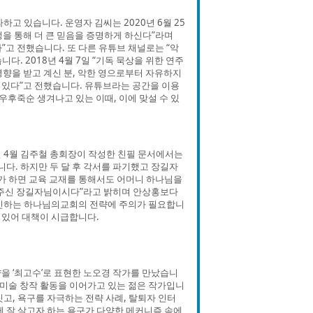
하고 있습니다. 운영자 김씨는 2020년 6월 25
쟁을 통해 더 큰 믿음을 증명하게 하신다”라며
”고 전했습니다. 또 다른 유튜브 채널로는 “악
. 2018년 4월 7일 “기독 묵상을 위한 연주
영향을 받고 계신 분, 악한 영으로부터 자유하지
수 있다”고 전했습니다. 유튜브라는 공간을 이용
우후죽순 생겨나고 있는 이때, 이에 맞설 수 있
 4월 김주철 총회장이 작성한 친필 문서에서는
. 하지만 두 달 후 각서를 파기했고 장길자
 하면 교육 교재를 통해서도 어머니 하나님을
 주신 장길자님이시다”라고 밝히며 안상홍보다
각인하는 하나님의교회의 전략에 주의가 필요합니
 있어 대책이 시급합니다.
전략을 ‘최고수’로 표현한 노오경 작가를 만났습니
 미술 창작 활동을 이어가고 있는 젊은 작가입니
짓고, 욕구를 자극하는 전략 사례, 탈퇴자 인터
게 잘 살고자 하는 욕구가 다양한 메커니즘 속에