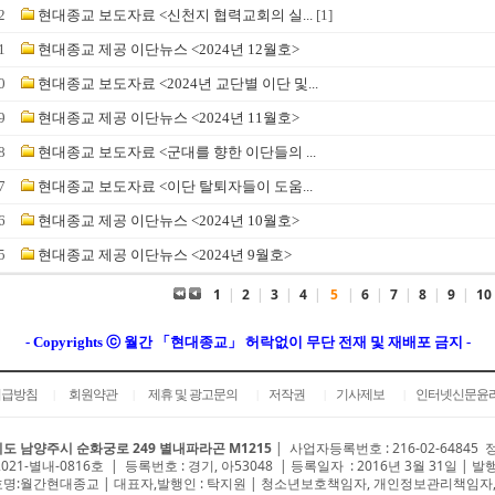
2
현대종교 보도자료 <신천지 협력교회의 실...
[1]
1
현대종교 제공 이단뉴스 <2024년 12월호>
0
현대종교 보도자료 <2024년 교단별 이단 및...
9
현대종교 제공 이단뉴스 <2024년 11월호>
8
현대종교 보도자료 <군대를 향한 이단들의 ...
7
현대종교 보도자료 <이단 탈퇴자들이 도움...
6
현대종교 제공 이단뉴스 <2024년 10월호>
5
현대종교 제공 이단뉴스 <2024년 9월호>
1
|
2
|
3
|
4
|
5
|
6
|
7
|
8
|
9
|
10
- Copyrights ⓒ 월간 「현대종교」 허락없이 무단 전재 및 재배포 금지 -
취급방침
회원약관
제휴 및 광고문의
저작권
기사제보
인터넷신문윤
|
|
|
|
|
도 남양주시 순화궁로 249 별내파라곤 M1215
|
사업자등록번호 : 216-02-64845
2021-별내-0816호 | 등록번호 : 경기, 아53048 | 등록일자 : 2016년 3월 31일 | 발
명:월간현대종교 | 대표자,발행인 : 탁지원 | 청소년보호책임자, 개인정보관리책임자,