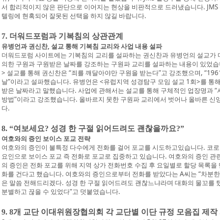
서 합리적이지 않은 판단으로 이어지는 현상을 비판적으로 드러냈습니다. JM
텔링에 현혹되어 잘못된 선택을 하지 않길 바랍니다.
7. 더워드포럼과 기복침의 상관관계
유병언과 권신찬, 설교 통해 기복침 교리와 사업 내용 설파
더워드포럼 사이트에는 기복침의 교리를 설파하는 권신찬과 유병언의 설교가 
의한 구원과 구원받은 날짜를 강조하는 구원파 교리를 설파하는 내용이 있었습니다.
> 설교를 통해 권신찬은 “죄를 깨달아야만 구원을 받는다”고 강조했으며, “196
날”이라고 설파했습니다. 유병언은 <유럽지역 성경탐구 모임 설교 1회>를 통해 “1
받은 날짜라고 말했습니다. 사업에 관해서는 설교를 통해 구체적인 업장명과 
방법”이라고 강조했습니다. 올바르지 못한 구원파 교리에서 벗어나 올바른 신
다.
8. “여보세요? 성경 한 구절 읽어드려도 괜찮을까요?”
여호와의 증인 보이스 포교 전략
여호와의 증인이 불특정 다수에게 전화를 걸어 포교를 시도하고있습니다. 코로
요인으로 보이스 포교 즉 전화로 포교로 집중하고 있습니다. 여호와의 증인 관
의 증인은 전화 포교를 위해 지역 상가 전화번호 수집 후 요일별로 할당 목록을
화를 건다고 했습니다. 여호와의 증인으로부터 전화를 받았다는 A씨는 “차분한
은 말씀 전해드리겠다. 성경 한 구절 읽어드려도 괜찮느냐라며 대화의 물꼬를 
분별하고 끊을 수 있었다”고 덧붙였습니다.
9. 8개 교단 이대위원장협의회 각 교단별 이단 규정 모음집 제작