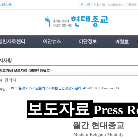
스
로그인
20,149
회원가입
마이페이지
고객센터
지사항
교 제공 보도자료 <2019년 10월호>
관리자
자:
19_10월-포커스-이단들의 스마트한 군인 포교와 관리.pdf
(493.6KB)
Download: 13
파일:
보도자료
Press R
월간 현대종교
Modern Religion Monthly