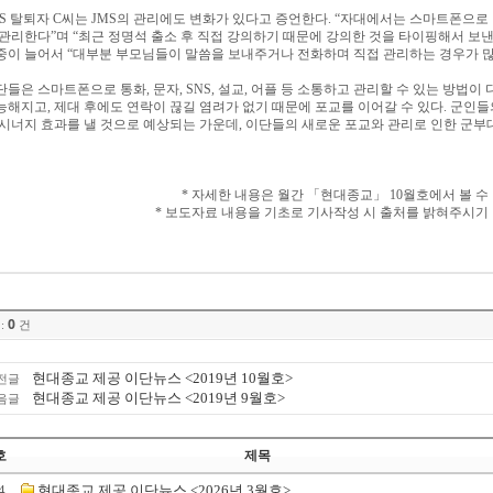
MS
탈퇴자
C
씨는
JMS
의 관리에도 변화가 있다고 증언한다
. “
자대에서는 스마트폰으로 
 관리한다
”
며
“
최근 정명석 출소 후 직접 강의하기 때문에 강의한 것을 타이핑해서 보
중이 늘어서
“
대부분 부모님들이 말씀을 보내주거나 전화하며 직접 관리하는 경우가 
단들은 스마트폰으로 통화
,
문자
, SNS,
설교
,
어플 등 소통하고 관리할 수 있는 방법이
능해지고
,
제대 후에도 연락이 끊길 염려가 없기 때문에 포교를 이어갈 수 있다
.
군인들
 시너지 효과를 낼 것으로 예상되는 가운데
,
이단들의 새로운 포교와 관리로 인한 군부
*
자세한 내용은 월간
「
현대종교
」
10
월호에서 볼 수
*
보도자료 내용을 기초로 기사작성 시 출처를 밝혀주시기
0
:
건
현대종교 제공 이단뉴스 <2019년 10월호>
전글
현대종교 제공 이단뉴스 <2019년 9월호>
음글
호
제목
4
현대종교 제공 이단뉴스 <2026년 3월호>