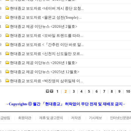
3
현대종교 보도자료 <네이버 게시 중단 요청...
2
현대종교 보도자료 <몰몬교 성전(Temple) ...
1
현대종교 제공 이단뉴스 <2026년 2월호>
0
현대종교 보도자료 <모바일 트렌드를 따라...
9
현대종교 보도자료 <『간추린 이단 바로 알...
8
현대종교 보도자료 <신천지 신도들만 모르...
7
현대종교 제공 이단뉴스 <2026년 1월호>
6
현대종교 제공 이단뉴스 <2025년 12월호>
5
현대종교 보도자료 <박진영의 삼위일체 이...
1
|
2
|
3
|
4
|
5
|
6
|
7
|
8
|
9
|
10
- Copyrights ⓒ 월간 「현대종교」 허락없이 무단 전재 및 재배포 금지 -
취급방침
회원약관
제휴 및 광고문의
저작권
기사제보
인터넷신문윤
|
|
|
|
|