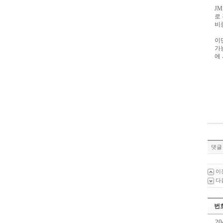
J
로
비
이
가
에
댓글 
이
다
번
20