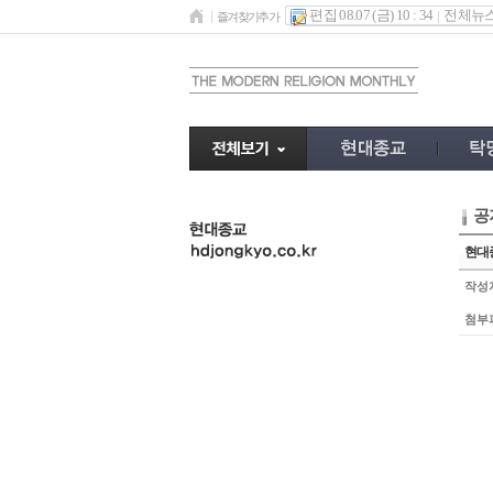
편집 08.07 (금) 10 : 34
전체뉴
즐겨찾기추가
공
undefined
현대종
작성
첨부