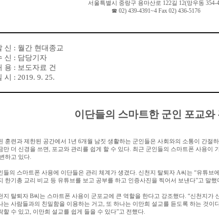
서울특별시 중랑구 용마산로
122
길
12(
망우동
354-4
☎
02) 439-4391~4 Fax 02) 436-5176
발 신
:
월간 현대종교
수 신
:
담당기자
내 용
:
보도자료 건
일 시
: 2019. 9. 25.
이단들의 스마트한 군인 포교와
된 훈련과 제한된 공간에서
1
년
6
개월 남짓 생활하는 군인들은 사회와의 소통이 간절하
금만 더 신경을 쓰면
,
포교와 관리를 쉽게 할 수 있다
.
최근 군인들의 스마트폰 사용이 
 변하고 있다
.
인들의 스마트폰 사용에 이단들은 관리 체계가 생겼다
.
신천지 탈퇴자
A
씨는
“
유튜브에
지 한기총 교리 비교 등 유튜브를 보고 공부를 하고 인증사진을 찍어서 보낸다
”
고 말했
천지 탈퇴자
B
씨는 스마트폰 사용이 군포교에 큰 역할을 한다고 강조했다
. “
신천지가 
나는 사람들과의 친밀함을 이용하는 거고
,
또 하나는 이만희 설교를 듣도록 하는 것이
락할 수 있고
,
이만희 설교를 쉽게 들을 수 있다
”
고 전했다
.