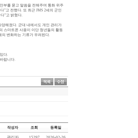
안부를 묻고 말씀을 전해주며 통화 위주
낸다
”
고 전했다
.
또 최근
JMS 2
세의 군인
많다
”
고 밝혔다
.
 다양해졌다
.
군대 내에서도 개인 관리가
의 스마트폰 사용이 이단 청년들의 활동
대의 변화하는 기류가 우려된다
.
 있다
.
 바랍니다
.
작성자
조회
등록일
관리자
15297
2026-02-26