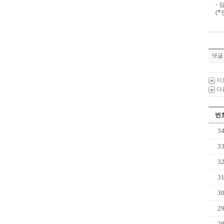
- 
(
댓글 
이
다
번
3
3
3
3
3
2
2