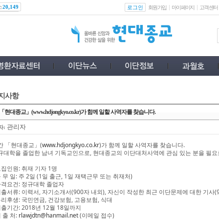
스
로그인
20,149
회원가입
마이페이지
고객센터
지사항
「현대종교」(www.hdjongkyo.co.kr)가 함께 일할 사역자를 찾습니다.
관리자
자:
간 「현대종교」(
www.hdjongkyo.co.kr
)가 함께 일할 사역자를 찾습니다.
규대학을 졸업한 남녀 기독교인으로, 현대종교의 이단대처사역에 관심 있는 분을 필요
모집인원: 취재 기자 1명
근 무 일: 주 2일 (1일 출근, 1일 재택근무 또는 취재처)
 자격요건: 정규대학 졸업자
 제출서류: 이력서, 자기소개서(900자 내외), 자신이 작성한 최근 이단문제에 대한 기사(9
 복리후생: 국민연금, 건강보험, 고용보험, 식대
제출기간: 2018년 12월 18일까지
제 출 처:
rlawjdtn@hanmail.net
(이메일 접수)