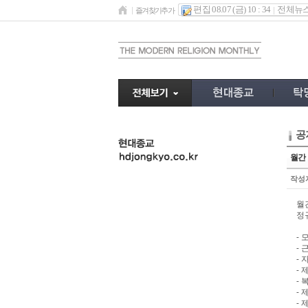
편집 08.07 (금) 10 : 34
전체뉴
즐겨찾기추가
공
undefined
월간 
작성
월
정
- 
- 
-
-
-
- 
- 