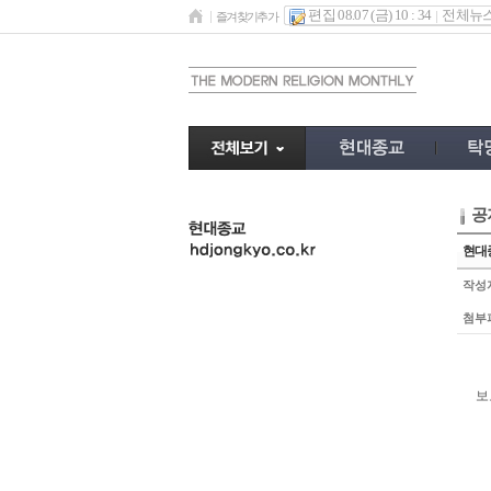
편집 08.07 (금) 10 : 34
전체뉴
즐겨찾기추가
공
undefined
현대
작성
첨부
보