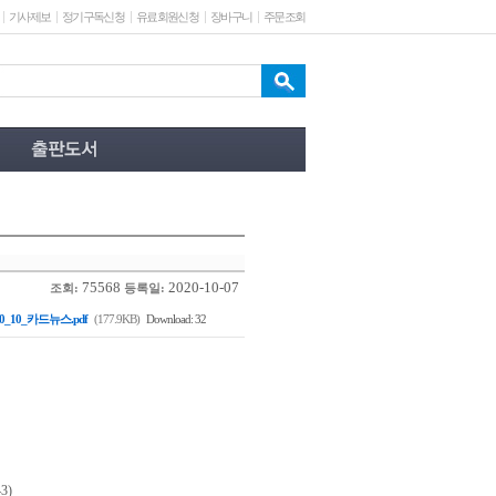
기사제보
정기구독신청
유료회원신청
장바구니
주문조회
75568
2020-10-07
조회:
등록일:
20_10_카드뉴스.pdf
(177.9KB)
Download: 32
3)