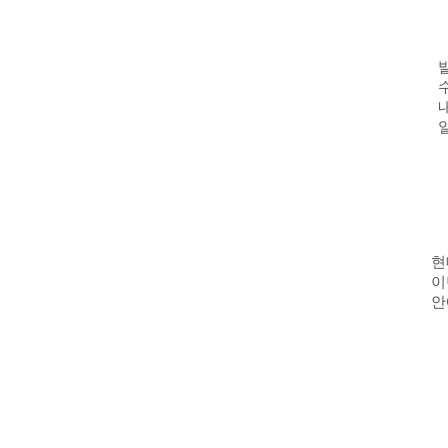
현
이
안