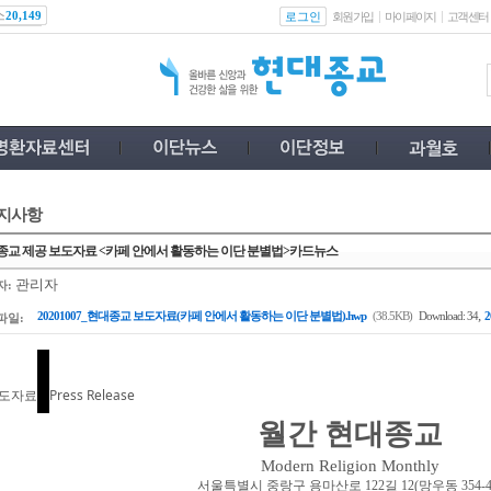
스
로그인
20,149
회원가입
마이페이지
고객센터
지사항
종교 제공 보도자료 <카페 안에서 활동하는 이단 분별법>카드뉴스
관리자
자:
,
20201007_현대종교 보도자료(카페 안에서 활동하는 이단 분별법).hwp
(38.5KB)
Download: 34
파일:
도자료
Press Release
월간 현대종교
Modern Religion Monthly
서울특별시 중랑구 용마산로
122
길
12(
망우동
354-4