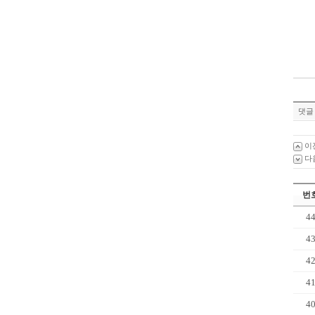
댓글 
이
다
번
4
4
4
4
4