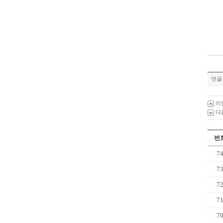
댓글 
이
다
번
7
7
7
7
7