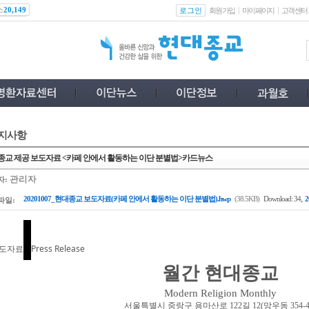
스
로그인
20,149
회원가입
마이페이지
고객센터
지사항
종교 제공 보도자료 <카페 안에서 활동하는 이단 분별법>카드뉴스
관리자
자:
,
20201007_현대종교 보도자료(카페 안에서 활동하는 이단 분별법).hwp
(38.5KB)
Download: 34
파일:
도자료
Press Release
월간 현대종교
Modern Religion Monthly
서울특별시 중랑구 용마산로
122
길
12(
망우동
354-4