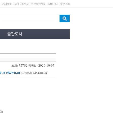
기사제보
정기구독신청
유료회원신청
장바구니
주문조회
75762
2020-10-07
조회:
등록일:
20_10_카드뉴스.pdf
(177.9KB)
Download: 32
3)