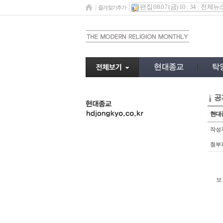
편집 08.07 (금) 10 : 34
전체뉴
즐겨찾기추가
공
undefined
현대
작성
첨부
보