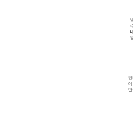
현
이
안