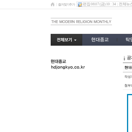
편집 08.07 (금) 10 : 34
전체뉴
즐겨찾기추가
공
undefined
현대종
작성
첨부