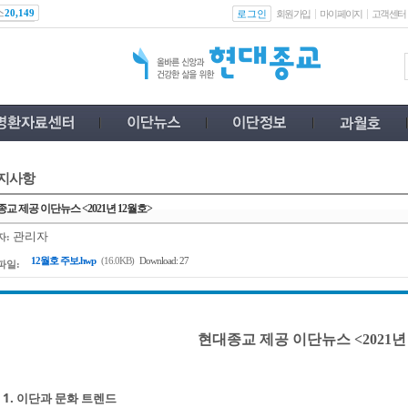
스
로그인
20,149
회원가입
마이페이지
고객센터
지사항
교 제공 이단뉴스 <2021년 12월호>
관리자
자:
12월호 주보.hwp
(16.0KB)
Download: 27
파일:
현대종교 제공 이단뉴스 <2021년
1. 이단과 문화 트렌드