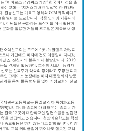
는 “히어로즈 성경퀴즈 게임” 한국어 버전을 출
랑하는교회는 “지저스디바인 워십”이란 찬양팀
다. 전능신교는 기독교 영화와 CCM 뮤직비디오
혼을 빌미로 포교합니다. 각종 인터넷 커뮤니티
다. 이단들은 문화라는 포장지를 적극 활용하
 때 문화를 활용한 저들의 포교법은 계속해서 생
소식선교회는 호주에 4곳, 뉴질랜드 2곳, 피
. 코로나 기간에도 피지에 전도 여행팀이 다녀갔
졌죠. 신천지의 활동 역시 활발합니다. 2019
G 등을 앞세워 활동하며, 호주의 시드니 등의 대
의 신도는 신옥주가 약속의 땅이라고 주장한 피지
유주인 그레이스 농장에는 피지 대통령까지 방문
 관계를 통해 활동 범위를 넓혀 기성교회의 선교
정국제관광고등학교는 통일교 산하 특성화고등
(愛國)입니다. 타 종교에 대해 배우는 종교 시간
는 전국 12곳에 대안학교인 링컨스쿨을 설립했
 교육’을 언급하고 있습니다. 청암예술학교는 학점
나 종교활동은 하지 않는다고 밝혔습니다. 청암
 아무리 교육 커리큘럼이 뛰어나도 잘못된 교리