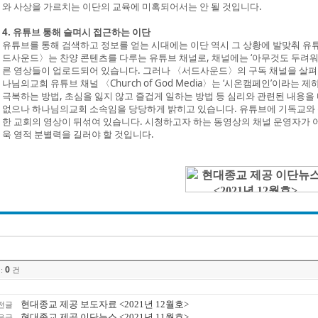
와 사상을 가르치는 이단의 교육에 미혹되어서는 안 될 것입니다.
4. 유튜브 통해 슬며시 접근하는 이단
유튜브를 통해 검색하고 정보를 얻는 시대에는 이단 역시 그 상황에 발맞춰 유
드사운드〉는 찬양 콘텐츠를 다루는 유튜브 채널로, 채널에는 ‘아무것도 두려워 말라
른 영상들이 업로드되어 있습니다. 그러나 〈서드사운드〉의 구독 채널을 살펴보
나님의교회 유튜브 채널 〈Church of God Media〉는 ‘시온캠페인’이라
극복하는 방법, 초심을 잃지 않고 즐겁게 일하는 방법 등 심리와 관련된 내용을
없으나 하나님의교회 소속임을 당당하게 밝히고 있습니다. 유튜브에 기독교와 
한 교회의 영상이 뒤섞여 있습니다. 시청하고자 하는 동영상의 채널 운영자가 
욱 영적 분별력을 길러야 할 것입니다.
0
:
건
현대종교 제공 보도자료 <2021년 12월호>
전글
현대종교 제공 이단뉴스 <2021년 11월호>
음글