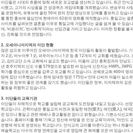
이단들은 시대의 흐름에 맞춰 새로운 포교법을 생산하고 있습니다. 최근 안식교
시했고, 고가의 시상품을 건 성경퀴즈 게임대회를 개최했습니다. 변승우의 사
을 운영하며, 유튜브에 올린 50여 편의 찬양 영상으로 단체를 홍보하고 있습니
를 통한 홍보에 열심인데 현재까지 62편의 영화를 제작했습니다. 통일교는 결
사이트를 살펴보면 결혼을 이유로 통일교에 가입했다는 글을 쉽게 볼 수 있습니
며, ‘비윤리적’, ‘반사회적’이라는 선입견을 가리고 있습니다. 이러한 정황을 볼
산, 진화될 것으로 전망됩니다.
2. 오세아니아지역의 이단 현황
많은 섬으로 이루어진 오세아니아지역에 한국 이단들의 활동이 활발합니다. 기쁜
지 2곳, 바누아투 1곳, 파푸아뉴기니 1곳 등 총 12개의 지 교회를 세웠습니다
고, 감리교단 소속 교회에서 설교도 했습니다. 아울러 교단 총회장과의 만남도 가
년 호주지역의 신도 수를 579명으로 발표한 바 있는데 신천지는 HWPL, IWP
학가를 중심으로 신분을 감추고 포교를 하고 있습니다. 은혜로교회 400여 명
땅에 집단 이주했습니다. 현재 임대한 땅은 175만㎡인데 신씨의 아들이 실소
하는 등 정부와 좋은 관계를 갖기도 했습니다. 이단들은 정부, 지자체와의 깊은
활동을 위협하고 있습니다.
3. 이단들의 교육기관
이단들이 자체적으로 학교를 설립해 공교육에 도전장을 내밀고 있습니다. 선
학교입니다. 건학이념은 통일교의 비전과 동일한 애천(愛天), 애인(愛人), 애국
은 있으나 통일교 관련 예배나 종교활동은 없다고 밝혔습니다. 기쁜소식선교회
습니다. 홈페이지를 통해 ‘기독교 정신에 바탕을 둔 인성 교육’이라며, ‘마인드
은행제 제도로 운영되는 학교입니다. 안식교의 교리를 따른다고는 하나 채플이
예술학교는 다수의 유명 연예인을 교수로 영입해 큰 화제를 모은 바 있습니다.