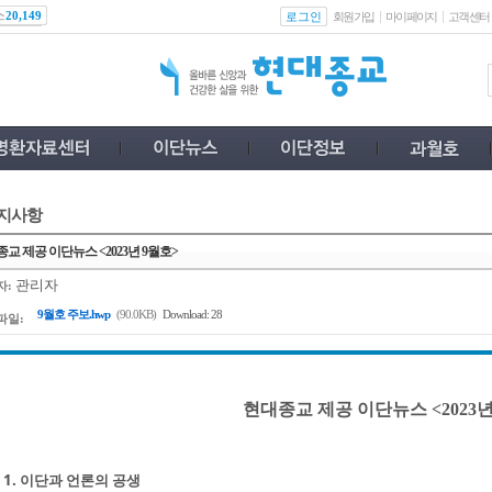
스
로그인
20,149
회원가입
마이페이지
고객센터
지사항
교 제공 이단뉴스 <2023년 9월호>
관리자
자:
9월호 주보.hwp
(90.0KB)
Download: 28
파일:
현대종교 제공 이단뉴스 <2023년
1. 이단과 언론의 공생