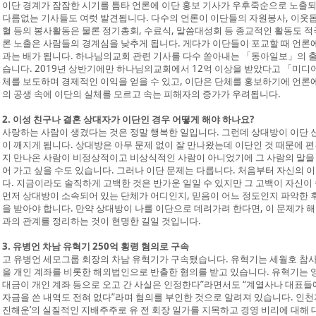
이단 경계가 잠잠한 시기를 틈타 언론에 이단 홍보 기사가 우후죽순으로 노출
다름없는 기사들도 여럿 발견됩니다. 다수의 언론이 이단들의 자원봉사, 이웃돕기 
혈 등의 봉사활동은 물론 정기총회, 수료식, 말씀대성회 등 종교적인 활동도 
론 노출은 사람들의 경계심을 낮추게 됩니다. 게다가 이단들이 포교할 때 언론
과는 배가 됩니다. 하나님의교회 관련 기사를 다수 쏟아내는 「동아일보」의 
습니다. 2019년 상반기에만 하나님의교회에서 12억 이상을 받았다고 「미디
체를 보도하며 경제적인 이익을 얻을 수 있고, 이단은 단체를 홍보하기에 언론에
의 공생 속에 이단의 실체를 모르고 속는 피해자의 증가가 우려됩니다.
2. 이성 친구나 결혼 상대자가 이단인 경우 어떻게 해야 하나요?
사랑하는 사람이 생겼다는 것은 정말 행복한 일입니다. 그런데 상대방이 이단 
이 깨지게 됩니다. 상대방은 아무 문제 없이 잘 만나왔는데 이단인 것 때문에 
지 만나온 사람이 비정상적이고 비상식적인 사람이 아니었기에 그 사람의 말을
어 가고 싶을 수도 있습니다. 그러나 이단 문제는 다릅니다. 처음부터 자신의 
다. 지금이라도 솔직하게 고백한 것은 반가운 일일 수 있지만 그 고백이 자신이
먼저 상대방이 소속되어 있는 단체가 어디인지, 믿음이 어느 정도인지 파악한 
을 받아야 합니다. 만약 상대방이 나를 이단으로 데려가려 한다면, 이 문제가
과의 관계를 정리하는 것이 현명한 길일 것입니다.
3. 유병언 차남 유혁기 250억 횡령 혐의로 구속
고 유병언 세모그룹 회장의 차남 유혁기가 구속됐습니다. 유혁기는 세월호 참사와
을 개인 계좌를 비롯한 해외법인으로 반출한 혐의를 받고 있습니다. 유혁기는
대금이 개인 계좌 등으로 오고 간 사실은 인정한다”라면서도 “계열사나 대표들
자금을 쓴 내역도 전혀 없다”라며 혐의를 부인한 것으로 알려져 있습니다. 인천
진해운’의 실질적인 지배주주로 유 전 회장 일가를 지목하고 경영 비리에 대해