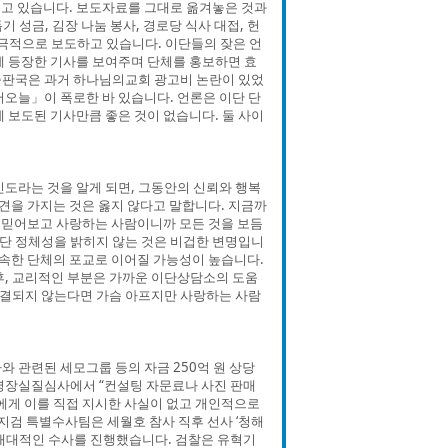
되고 있습니다. 보도자료를 그대로 옮겨놓은 것과
성금, 김장 나눔 봉사, 경로당 식사 대접, 헌
적극적으로 보도하고 있습니다. 이단들의 잦은 언
에 등장한 기사를 보여주며 단체를 홍보하면 효
출판국은 과거 하나님의교회 광고비 논란이 있었
어오늘」이 폭로한 바 있습니다. 언론은 이단 단
 보도된 기사만큼 좋은 것이 없습니다. 둘 사이
신도라는 것을 알게 되면, 그동안의 신뢰와 행복
편견을 가지는 것은 옳지 않다고 말합니다. 지금까
 믿어보고 사랑하는 사람이니까 모든 것을 보듬
이단 정체성을 밝히지 않는 것은 비겁한 변명입니
 속한 단체의 포교로 이어질 가능성이 높습니다.
후, 교리적인 부분은 가까운 이단상담소의 도움
 해결되지 않는다면 가슴 아프지만 사랑하는 사람
 관련된 세모그룹 등의 자금 250억 원 상당
 영장실질심사에서 “컨설팅 자문료나 사진 판매
에게 이를 직접 지시한 사실이 없고 개인적으로
지검 특별수사팀은 세월호 참사 직후 선사 ‘청해
 대대적인 수사를 진행했습니다. 검찰은 유혁기