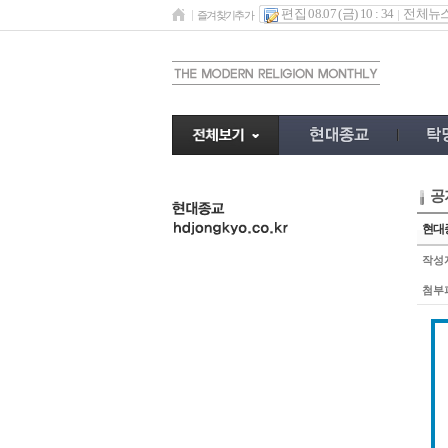
편집 08.07 (금) 10 : 34
전체뉴
즐겨찾기추가
공
undefined
현대종
작성
첨부