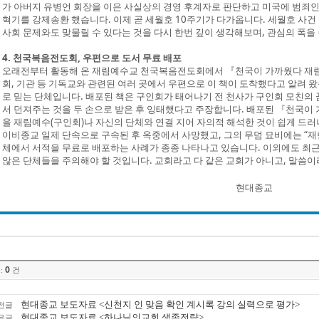
가 아버지 유병언 회장을 이은 사실상의 경영 후계자로 판단하고 미국에 범죄인 
혁기를 강제송환 했습니다. 이제 곧 세월호 10주기가 다가옵니다. 세월호 사건
사회 문제와도 맞물릴 수 있다는 것을 다시 한번 깊이 생각해보며, 관심의 폭을 
4. 천국복음전도회, 우편으로 도서 무료 배포
오래전부터 활동해 온 재림예수교 천국복음전도회에서 『천국이 가까웠다 재림
회, 기관 등 기독교와 관련된 여러 곳에서 우편으로 이 책이 도착했다고 알려 
로 믿는 단체입니다. 배포된 책은 구인회가 태어나기 전 천사가 구인회 모친의 
서 던져주는 것을 두 손으로 받은 후 잉태했다고 주장합니다. 배포된 『천국이
을 재림예수(구인회)나 자신의 단체와 연결 지어 자의적 해석한 것이 쉽게 드러나 
이비종교 일제 단속으로 구속된 후 옥중에서 사망했고, 그의 무덤 묘비에는 “재
체에서 서적을 무료로 배포하는 사례가 종종 나타나고 있습니다. 이외에도 최근
않은 단체들을 주의해야 할 것입니다. 교회라고 다 같은 교회가 아니고, 말씀
현대종교
0
:
건
현대종교 보도자료 <신천지 인 맞음 확인 계시록 강의 실력으로 평가>
전글
현대종교 보도자료 <하나님의교회 생존전략>
음글