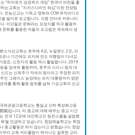
는 “히어로즈 성경퀴즈 게임” 한국어 버전을 출
랑하는교회는 “지저스디바인 워십”이란 찬양팀
다. 전능신교는 기독교 영화와 CCM 뮤직비디오
혼을 빌미로 포교합니다. 각종 인터넷 커뮤니티
다. 이단들은 문화라는 포장지를 적극 활용하
 때 문화를 활용한 저들의 포교법은 계속해서 생
소식선교회는 호주에 4곳, 뉴질랜드 2곳, 피
. 코로나 기간에도 피지에 전도 여행팀이 다녀갔
졌죠. 신천지의 활동 역시 활발합니다. 2019
G 등을 앞세워 활동하며, 호주의 시드니 등의 대
의 신도는 신옥주가 약속의 땅이라고 주장한 피지
유주인 그레이스 농장에는 피지 대통령까지 방문
 관계를 통해 활동 범위를 넓혀 기성교회의 선교
정국제관광고등학교는 통일교 산하 특성화고등
(愛國)입니다. 타 종교에 대해 배우는 종교 시간
는 전국 12곳에 대안학교인 링컨스쿨을 설립했
 교육’을 언급하고 있습니다. 청암예술학교는 학점
나 종교활동은 하지 않는다고 밝혔습니다. 청암
 아무리 교육 커리큘럼이 뛰어나도 잘못된 교리