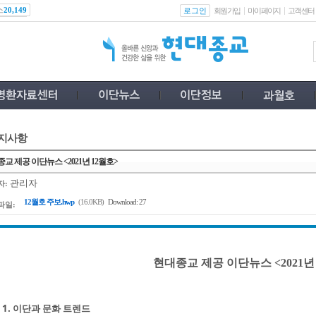
스
로그인
20,149
회원가입
마이페이지
고객센터
지사항
교 제공 이단뉴스 <2021년 12월호>
관리자
자:
12월호 주보.hwp
(16.0KB)
Download: 27
파일:
현대종교 제공 이단뉴스 <2021년
1. 이단과 문화 트렌드