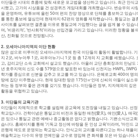
이단들은 시대의 흐름에 맞춰 새로운 포교법을 생산하고 있습니다. 최근 안식교
시했고, 고가의 시상품을 건 성경퀴즈 게임대회를 개최했습니다. 변승우의 사
을 운영하며, 유튜브에 올린 50여 편의 찬양 영상으로 단체를 홍보하고 있습니
를 통한 홍보에 열심인데 현재까지 62편의 영화를 제작했습니다. 통일교는 결
사이트를 살펴보면 결혼을 이유로 통일교에 가입했다는 글을 쉽게 볼 수 있습니
며, ‘비윤리적’, ‘반사회적’이라는 선입견을 가리고 있습니다. 이러한 정황을 볼
산, 진화될 것으로 전망됩니다.
2. 오세아니아지역의 이단 현황
많은 섬으로 이루어진 오세아니아지역에 한국 이단들의 활동이 활발합니다. 기쁜
지 2곳, 바누아투 1곳, 파푸아뉴기니 1곳 등 총 12개의 지 교회를 세웠습니다
고, 감리교단 소속 교회에서 설교도 했습니다. 아울러 교단 총회장과의 만남도 가
년 호주지역의 신도 수를 579명으로 발표한 바 있는데 신천지는 HWPL, IWP
학가를 중심으로 신분을 감추고 포교를 하고 있습니다. 은혜로교회 400여 명
땅에 집단 이주했습니다. 현재 임대한 땅은 175만㎡인데 신씨의 아들이 실소
하는 등 정부와 좋은 관계를 갖기도 했습니다. 이단들은 정부, 지자체와의 깊은
활동을 위협하고 있습니다.
3. 이단들의 교육기관
이단들이 자체적으로 학교를 설립해 공교육에 도전장을 내밀고 있습니다. 선
학교입니다. 건학이념은 통일교의 비전과 동일한 애천(愛天), 애인(愛人), 애국
은 있으나 통일교 관련 예배나 종교활동은 없다고 밝혔습니다. 기쁜소식선교회
습니다. 홈페이지를 통해 ‘기독교 정신에 바탕을 둔 인성 교육’이라며, ‘마인드
은행제 제도로 운영되는 학교입니다. 안식교의 교리를 따른다고는 하나 채플이
예술학교는 다수의 유명 연예인을 교수로 영입해 큰 화제를 모은 바 있습니다.