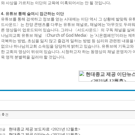
와 사상을 가르치는 이단의 교육에 미혹되어서는 안 될 것입니다.
4. 유튜브 통해 슬며시 접근하는 이단
유튜브를 통해 검색하고 정보를 얻는 시대에는 이단 역시 그 상황에 발맞춰 유
드사운드〉는 찬양 콘텐츠를 다루는 유튜브 채널로, 채널에는 ‘아무것도 두려워 말라
른 영상들이 업로드되어 있습니다. 그러나 〈서드사운드〉의 구독 채널을 살펴보
나님의교회 유튜브 채널 〈Church of God Media〉는 ‘시온캠페인’이라
극복하는 방법, 초심을 잃지 않고 즐겁게 일하는 방법 등 심리와 관련된 내용을
없으나 하나님의교회 소속임을 당당하게 밝히고 있습니다. 유튜브에 기독교와 
한 교회의 영상이 뒤섞여 있습니다. 시청하고자 하는 동영상의 채널 운영자가 
욱 영적 분별력을 길러야 할 것입니다.
0
:
건
현대종교 제공 보도자료 <2021년 12월호>
전글
현대종교 제공 이단뉴스 <2021년 11월호>
음글