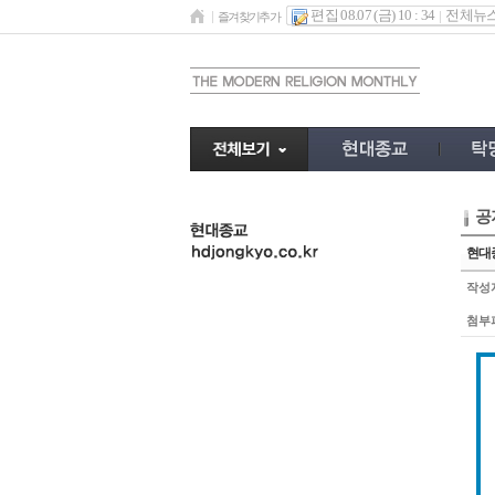
편집 08.07 (금) 10 : 34
전체뉴
즐겨찾기추가
공
undefined
현대종
작성
첨부